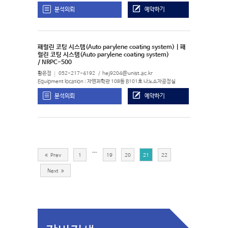
분석의뢰
예약하기
패럴린 코팅 시스템(Auto parylene coating system) | 패
럴린 코팅 시스템(Auto parylene coating system)
/ NRPC-500
황은정
052-217-4192
hej9204@unist.ac.kr
Equipment location : 자연과학관 108동 B101호 나노소자공정실
분석의뢰
예약하기
…
Prev
1
19
20
21
22
Next