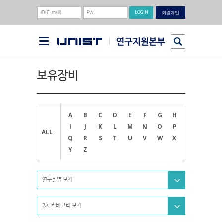
회원가입
보유장비
A
B
C
D
E
F
G
H
I
J
K
L
M
N
O
P
ALL
Q
R
S
T
U
V
W
X
Y
Z
연구실별 보기
2차 카테고리 보기