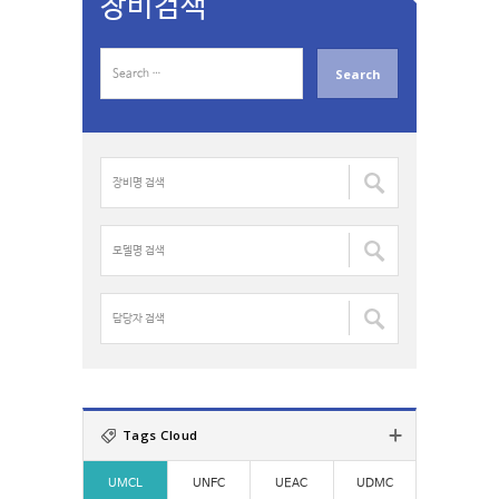
장비검색
S
e
a
r
c
장
h
비
f
명
o
검
모
r
색
델
:
:
명
검
담
색
당
:
자
검
색
:
Tags Cloud
UMCL
UNFC
UEAC
UDMC