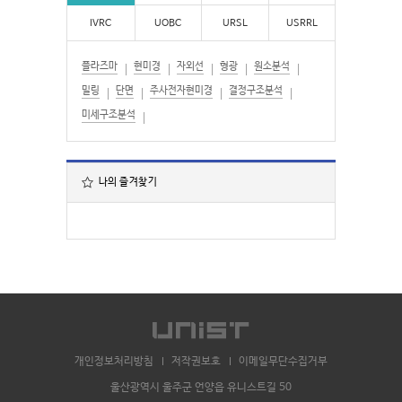
IVRC
UOBC
URSL
USRRL
플라즈마
현미경
자외선
형광
원소분석
밀링
단면
주사전자현미경
결정구조분석
미세구조분석
나의 즐겨찾기
개인정보처리방침
저작권보호
이메일무단수집거부
울산광역시 울주군 언양읍 유니스트길 50