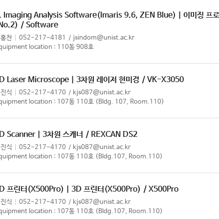
. Imaging Analysis Software(Imaris 9.6, ZEN Blue) | 이
No.2)
/ Software
정홍찬
052-217-4181
jsindom@unist.ac.kr
quipment location : 110동 908호
D Laser Microscope | 3차원 레이저 현미경
/ VK-X3050
김진식
052-217-4170
kjs087@unist.ac.kr
quipment location : 107동 110호 (Bldg. 107, Room.110)
D Scanner | 3차원 스캐너
/ REXCAN DS2
김진식
052-217-4170
kjs087@unist.ac.kr
quipment location : 107동 110호 (Bldg.107, Room.110)
D 프린터(X500Pro) | 3D 프린터(X500Pro)
/ X500Pro
김진식
052-217-4170
kjs087@unist.ac.kr
quipment location : 107동 110호 (Bldg.107, Room.110)