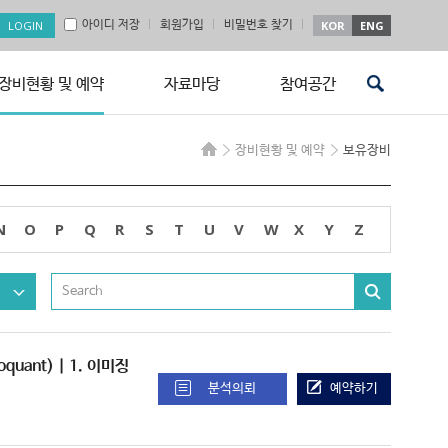
아이디 저장
회원가입
비밀번호 찾기
KOR
ENG
장비현황 및 예약
자료마당
참여공간
장비현황 및 예약
보유장비
N
O
P
Q
R
S
T
U
V
W
X
Y
Z
toquant) | 1. 이미징
분석의뢰
예약하기