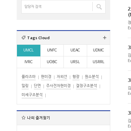
명
담
:
:
검
2
당
색
(
자
:
검
E
색
Tags Cloud
:
3
UMCL
UNFC
UEAC
UDMC
E
IVRC
UOBC
URSL
USRRL
플라즈마
현미경
자외선
형광
원소분석
3
밀링
단면
주사전자현미경
결정구조분석
E
미세구조분석
3
나의 즐겨찾기
E