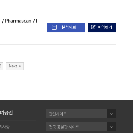
비
/ Pharmascan 7T
분석의뢰
예약하기
2
Next
여공간
관련사이트
지사항
전국 공실관 사이트