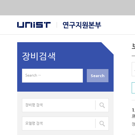
장비검색
S
e
a
r
장
c
비
h
1
명
f
모
검
o
델
색
r