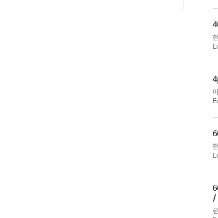
4
E
4
E
6
E
6
/