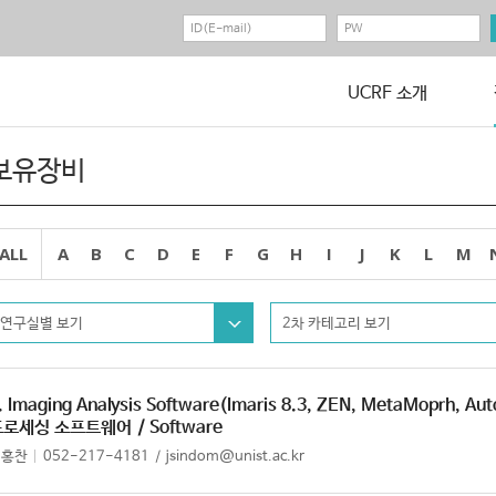
UCRF 소개
보유장비
ALL
A
B
C
D
E
F
G
H
I
J
K
L
M
연구실별 보기
2차 카테고리 보기
. Imaging Analysis Software(Imaris 8.3, ZEN, MetaMoprh, Au
프로세싱 소프트웨어
/ Software
정홍찬
052-217-4181
jsindom@unist.ac.kr