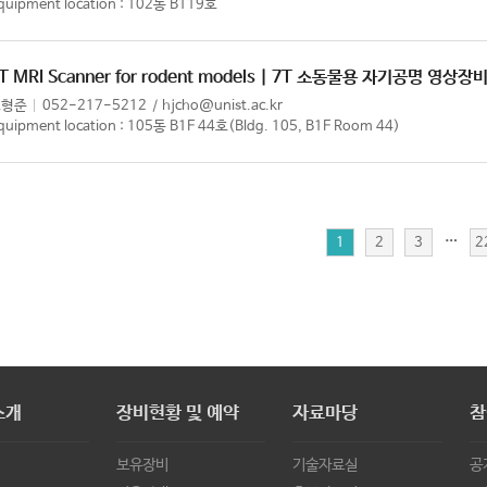
quipment location : 102동 B119호
T MRI Scanner for rodent models | 7T 소동물용 자기공명 영상장
조형준
052-217-5212
hjcho@unist.ac.kr
quipment location : 105동 B1F 44호(Bldg. 105, B1F Room 44)
…
1
2
3
2
소개
장비현황 및 예약
자료마당
참
보유장비
기술자료실
공