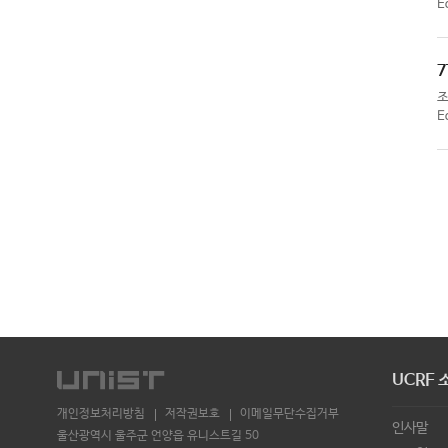
E
7
E
UCRF 
개인정보처리방침
저작권보호
이메일무단수집거부
인사말
울산광역시 울주군 언양읍 유니스트길 50