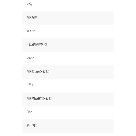
가능
예약단위
0.5hr
1일최대예약시간
24hr
예약Open(~일 전)
1주전
예약취소불가(~일 전)
3hr
장비위치