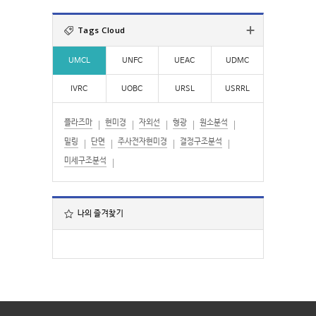
색
:
Tags Cloud
UMCL
UNFC
UEAC
UDMC
IVRC
UOBC
URSL
USRRL
플라즈마
현미경
자외선
형광
원소분석
밀링
단면
주사전자현미경
결정구조분석
미세구조분석
나의 즐겨찾기