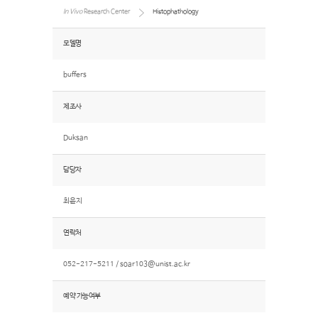
In Vivo
Research Center
Histophathology
모델명
buffers
제조사
Duksan
담당자
최윤지
연락처
052-217-5211 /
soar103@unist.ac.kr
예약 가능여부