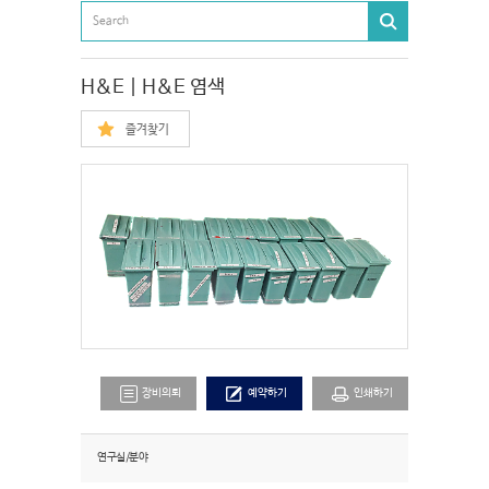
H&E | H&E 염색
즐겨찾기
장비의뢰
예약하기
인쇄하기
연구실/분야