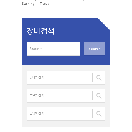
Staining
Tissue
장비검색
S
e
a
r
c
장
h
비
f
명
o
검
모
r
색
델
:
:
명
검
담
색
당
:
자
검