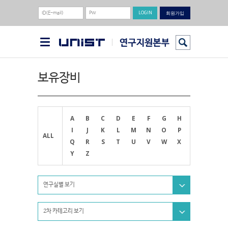
회원가입
보유장비
A
B
C
D
E
F
G
H
I
J
K
L
M
N
O
P
ALL
Q
R
S
T
U
V
W
X
Y
Z
연구실별 보기
2차 카테고리 보기