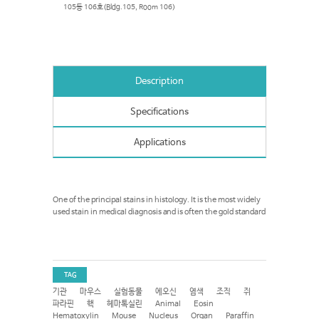
105동 106호(Bldg.105, Room 106)
Description
Specifications
Applications
One of the principal stains in histology. It is the most widely
used stain in medical diagnosis and is often the gold standard
TAG
기관
마우스
실험동물
에오신
염색
조직
쥐
파라핀
핵
헤마톡실린
Animal
Eosin
Hematoxylin
Mouse
Nucleus
Organ
Paraffin