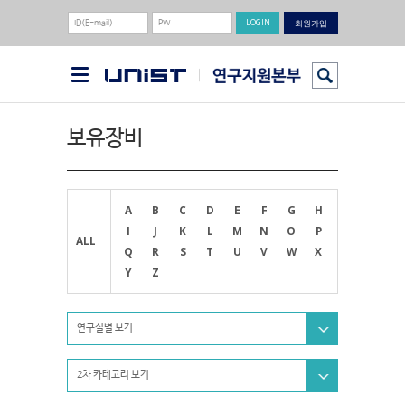
회원가입
보유장비
A
B
C
D
E
F
G
H
I
J
K
L
M
N
O
P
ALL
Q
R
S
T
U
V
W
X
Y
Z
연구실별 보기
2차 카테고리 보기