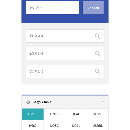
S
e
a
r
c
장
h
비
f
명
o
검
모
r
색
델
:
:
명
검
담
색
당
:
자
검
색
:
Tags Cloud
UMCL
UNFC
UEAC
UDMC
IVRC
UOBC
URSL
USRRL