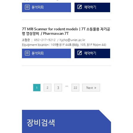
분석의뢰
예약하기
7T MRI Scanner for rodent models | 7T 소동물용 자기공
명 영상장비
/ Pharmascan 7T
조형준
052-217-5212
hjcho@unist.ac.kr
Equipment location : 105동 B1F 44호(Bldg. 105, B1F Room 44)
분석의뢰
예약하기
…
1
2
3
22
Next
장비검색