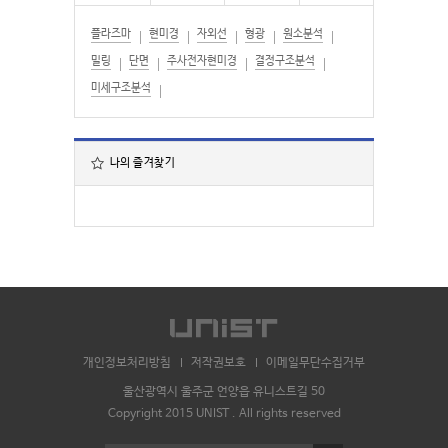
플라즈마
현미경
자외선
형광
원소분석
밀링
단면
주사전자현미경
결정구조분석
미세구조분석
나의 즐겨찾기
개인정보처리방침
저작권보호
이메일무단수집거부
울산광역시 울주군 언양읍 유니스트길 50
Copyright 2015 UNIST . All rights reserved