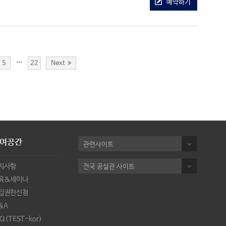
예약하기
…
5
22
Next
여공간
관련사이트
지사항
전국 공실관 사이트
육&세미나
입권한신청
&A
Q(TEST-kor)