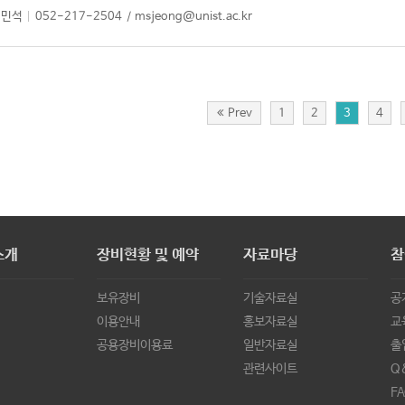
정민석
052-217-2504
msjeong@unist.ac.kr
Prev
1
2
3
4
소개
장비현황 및 예약
자료마당
참
보유장비
기술자료실
공
이용안내
홍보자료실
교
공용장비이용료
일반자료실
출
관련사이트
Q
FA