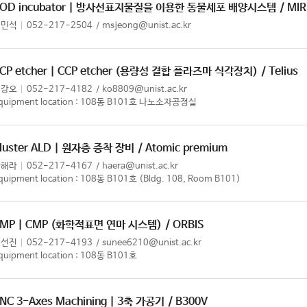
OD incubator | 방사선표지물질을 이용한 동물세포 배양시스템
/ MI
정민석
052-217-2504
msjeong@unist.ac.kr
CP etcher | CCP etcher (용량성 결합 플라즈마 식각장치)
/ Telius
김강오
052-217-4182
ko8809@unist.ac.kr
quipment location : 108동 B101호 나노소자공정실
luster ALD | 원자층 증착 장비
/ Atomic premium
강해라
052-217-4167
haera@unist.ac.kr
quipment location : 108동 B101호 (Bldg. 108, Room B101)
MP | CMP (화학적표면 연마 시스템)
/ ORBIS
이선진
052-217-4193
sunee6210@unist.ac.kr
quipment location : 108동 B101호
NC 3-Axes Machining | 3축 가공기
/ B300V