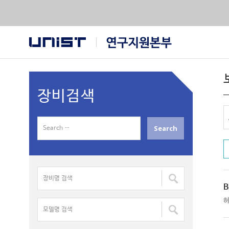
장비검색
S
e
a
r
장
c
비
h
B
명
f
모
검
o
델
색
r