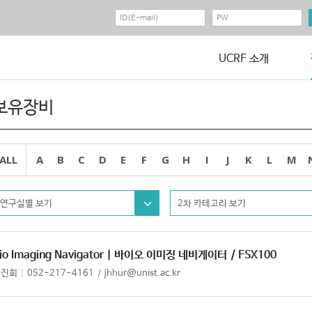
UCRF 소개
보유장비
ALL
A
B
C
D
E
F
G
H
I
J
K
L
M
연구실별 보기
2차 카테고리 보기
io Imaging Navigator | 바이오 이미징 네비게이터
/ FSX100
허진회
052-217-4161
jhhur@unist.ac.kr