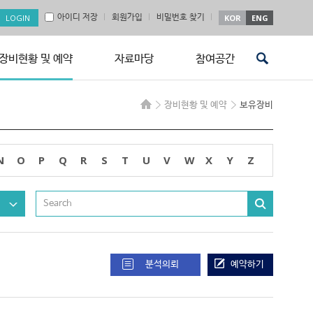
아이디 저장
회원가입
비밀번호 찾기
KOR
ENG
장비현황 및 예약
자료마당
참여공간
장비현황 및 예약
보유장비
N
O
P
Q
R
S
T
U
V
W
X
Y
Z
분석의뢰
예약하기