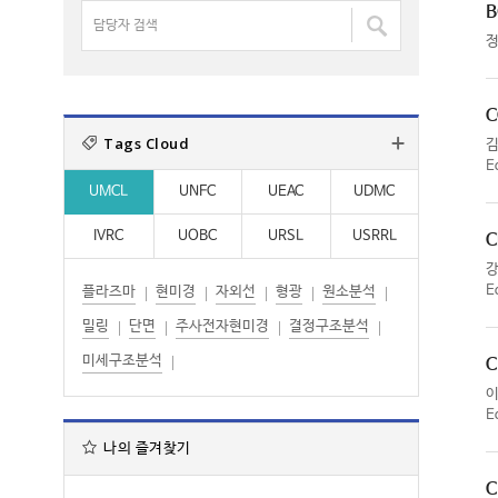
명
B
담
:
:
검
당
색
자
:
검
C
색
Tags Cloud
:
E
UMCL
UNFC
UEAC
UDMC
IVRC
UOBC
URSL
USRRL
C
E
플라즈마
현미경
자외선
형광
원소분석
밀링
단면
주사전자현미경
결정구조분석
미세구조분석
C
E
나의 즐겨찾기
C