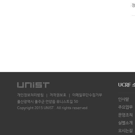
UCRF 
개인정보처리방침
저작권보호
이메일무단수집거부
인사말
울산광역시 울주군 언양읍 유니스트길 50
주요업무
Copyright 2015 UNIST . All rights reserved
운영조직
실별소개
오시는길