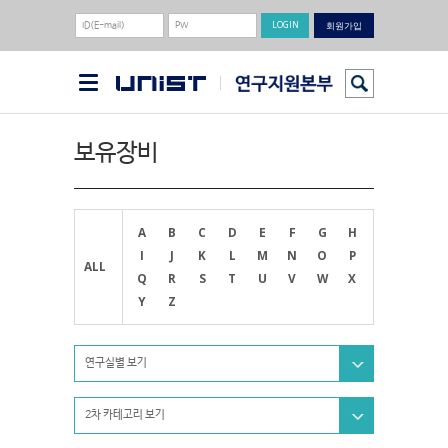
회원가입
보유장비
A
B
C
D
E
F
G
H
I
J
K
L
M
N
O
P
ALL
Q
R
S
T
U
V
W
X
Y
Z
연구실별 보기
2차 카테고리 보기