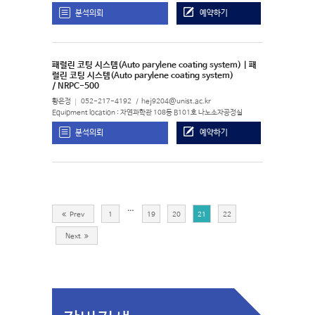
분석의뢰
예약하기
패럴린 코팅 시스템(Auto parylene coating system) | 패
럴린 코팅 시스템(Auto parylene coating system)
/ NRPC-500
황은정
052-217-4192
hej9204@unist.ac.kr
Equipment location : 자연과학관 108동 B101호 나노소자공정실
분석의뢰
예약하기
…
Prev
1
19
20
21
22
Next