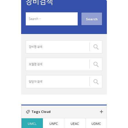
장비검색
S
e
a
r
c
장
h
비
f
명
o
검
모
r
색
델
:
:
명
검
담
색
당
:
자
검
색
:
Tags Cloud
UMCL
UNFC
UEAC
UDMC