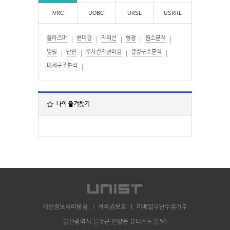
IVRC
UOBC
URSL
USRRL
플라즈마
현미경
자외선
형광
원소분석
밀링
단면
주사전자현미경
결정구조분석
미세구조분석
나의 즐겨찾기
개인정보처리방침
저작권보호
이메일무단수집거부
울산광역시 울주군 언양읍 유니스트길 50