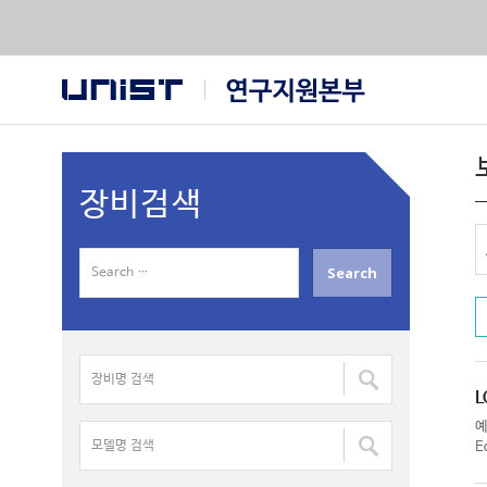
장비검색
S
e
a
r
장
c
비
h
명
f
모
검
E
o
델
색
r