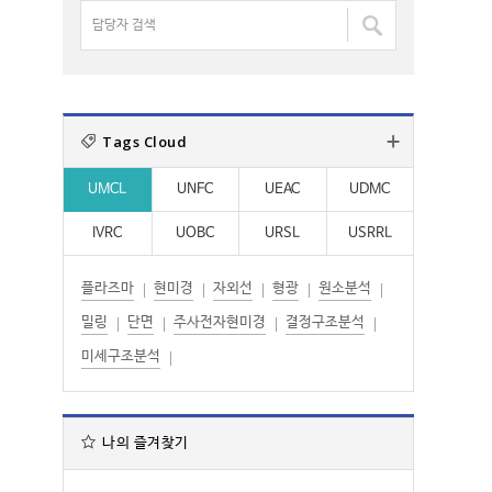
명
담
:
:
검
당
색
자
:
검
색
Tags Cloud
:
UMCL
UNFC
UEAC
UDMC
IVRC
UOBC
URSL
USRRL
플라즈마
현미경
자외선
형광
원소분석
밀링
단면
주사전자현미경
결정구조분석
미세구조분석
나의 즐겨찾기