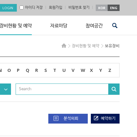
아이디 저장
회원가입
비밀번호 찾기
KOR
ENG
장비현황 및 예약
자료마당
참여공간
장비현황 및 예약
보유장비
N
O
P
Q
R
S
T
U
V
W
X
Y
Z
분석의뢰
예약하기