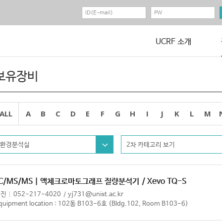
UCRF 소개
보유장비
ALL
A
B
C
D
E
F
G
H
I
J
K
L
M
환경분석실
2차 카테고리 보기
LC/MS/MS | 액체크로마토그래프 질량분석기
/ Xevo TQ-S
예진
052-217-4020
yj731@unist.ac.kr
quipment location : 102동 B103-6호 (Bldg.102, Room B103-6)