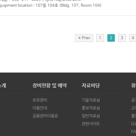
quipment location : 107동 104호 (Bldg. 107, Room 104)
Prev
1
2
3
4
소개
장비현황 및 예약
자료마당
참
보유장비
기술자료실
공
이용안내
홍보자료실
교
공용장비이용료
일반자료실
출
관련사이트
Q
FA