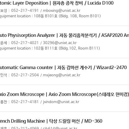
tomic Layer Deposition | 원자층 증착 장비
/ Lucida D100
김보성
052-217-4191
mbosing@unist.ac.kr
quipment location : 108동 B101호 (Bldg. 108, Room B101)
uto Physisorption Analyzer | 자동 물리흡착분석기
/ ASAP2020 An
이윤세
052-217-4021
30296@unist.ac.kr
quipment location : 102동 B111호 (Bldg.102, Room B111)
utomatic Gamma counter | 자동 감마선 계수기
/ Wizard2-2470
정민석
052-217-2504
msjeong@unist.ac.kr
xio Zoom Microscope | Axio Zoom Microscope(스테레오 현미경
정홍찬
052-217-4181
jsindom@unist.ac.kr
ench Drilling Machine | 탁상 드릴링 머신
/ MD-360
차재훈
052-217-4069
cjh614@unist.ac.kr