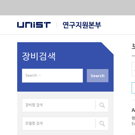
장비검색
S
e
a
r
장
c
비
h
A
명
f
모
검
E
o
델
색
r