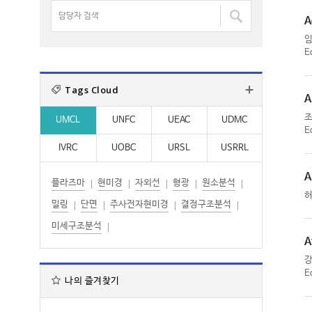
명
담
:
:
검
A
당
색
자
:
E
검
색
Tags Cloud
:
A
UMCL
UNFC
UEAC
UDMC
E
IVRC
UOBC
URSL
USRRL
A
플라즈마
현미경
자외선
형광
원소분석
밀링
단면
주사전자현미경
결정구조분석
미세구조분석
A
E
나의 즐겨찾기