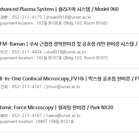
dvanced Plasma System | 플라즈마 시스템
/ Model 960
임정환
052-217-4175
jhwan0918@unist.ac.kr
quipment location : 102동 B106호 (Bldg.102, Room B106)
FM-Raman | 주사 근접장 광학현미경 및 공초점 라만 현미경 시스템
/
조미선
052-217-4034
shail019@unist.ac.kr
quipment location : 102동 B107호 (Bldg.102, Room B107)
ll-In-One Confocal Microscopy_FV10i | 박스형 공초점 현미경
/ F
허진회
052-217-4161
jhhur@unist.ac.kr
tomic Force Microscopy | 원자힘 현미경
/ Park NX20
강해라
052-217-4167
haera@unist.ac.kr
quipment location : UNIST 108동 B101호