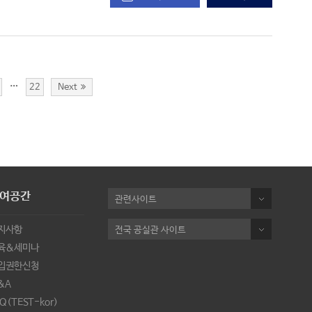
…
22
Next
여공간
관련사이트
지사항
전국 공실관 사이트
육&세미나
입권한신청
&A
Q(TEST-kor)