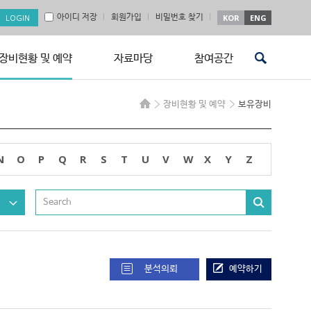
아이디 저장
회원가입
비밀번호 찾기
KOR
ENG
장비현황 및 예약
자료마당
참여공간
장비현황 및 예약
보유장비
N
O
P
Q
R
S
T
U
V
W
X
Y
Z
분석의뢰
예약하기