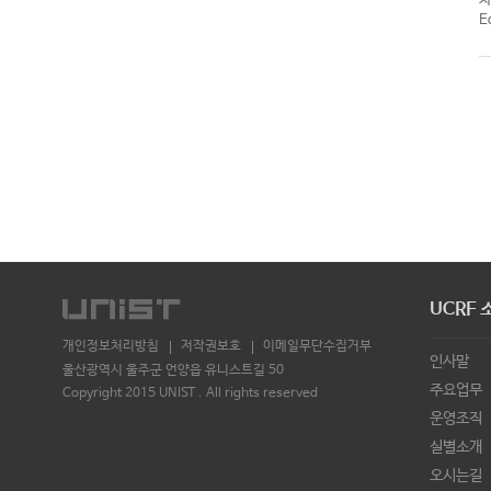
E
UCRF 
개인정보처리방침
저작권보호
이메일무단수집거부
인사말
울산광역시 울주군 언양읍 유니스트길 50
주요업무
Copyright 2015 UNIST . All rights reserved
운영조직
실별소개
오시는길