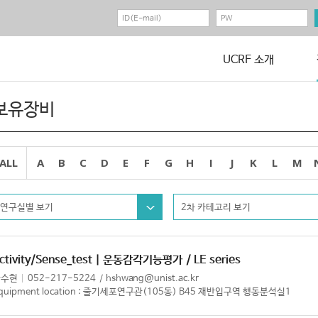
UCRF 소개
보유장비
ALL
A
B
C
D
E
F
G
H
I
J
K
L
M
연구실별 보기
2차 카테고리 보기
ctivity/Sense_test | 운동감각기능평가
/ LE series
황수현
052-217-5224
hshwang@unist.ac.kr
quipment location : 줄기세포연구관(105동) B45 재반입구역 행동분석실1