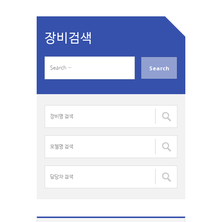
장비검색
S
e
a
r
c
장
h
비
f
명
o
검
모
r
색
델
:
:
명
검
담
색
당
:
자
검
색
: