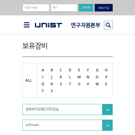
회원가입
보유장비
A
B
C
D
E
F
G
H
I
J
K
L
M
N
O
P
ALL
Q
R
S
T
U
V
W
X
Y
Z
광학바이오메드이미징실
software