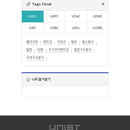
Tags Cloud
UMCL
UNFC
UEAC
UDMC
IVRC
UOBC
URSL
USRRL
플라즈마
현미경
자외선
형광
원소분석
밀링
단면
주사전자현미경
결정구조분석
미세구조분석
나의 즐겨찾기