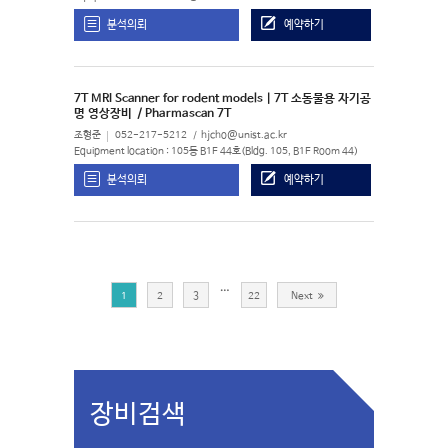
분석의뢰
예약하기
7T MRI Scanner for rodent models | 7T 소동물용 자기공
명 영상장비
/ Pharmascan 7T
조형준
052-217-5212
hjcho@unist.ac.kr
Equipment location : 105동 B1F 44호(Bldg. 105, B1F Room 44)
분석의뢰
예약하기
…
1
2
3
22
Next
장비검색