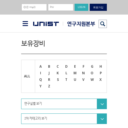
회원가입
보유장비
A
B
C
D
E
F
G
H
I
J
K
L
M
N
O
P
ALL
Q
R
S
T
U
V
W
X
Y
Z
연구실별 보기
2차 카테고리 보기