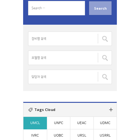
S
e
a
r
c
장
h
비
f
명
o
검
모
r
색
델
:
:
명
검
담
색
당
:
자
검
색
:
Tags Cloud
UMCL
UNFC
UEAC
UDMC
IVRC
UOBC
URSL
USRRL