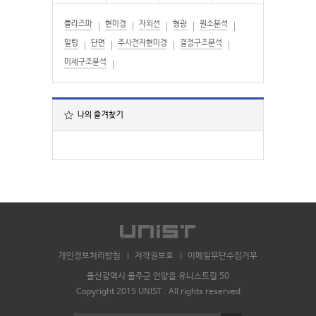
플라즈마
현미경
자외선
형광
원소분석
밀링
단면
주사전자현미경
결정구조분석
미세구조분석
나의 즐겨찾기
개인정보처리방침
저작권보호
이메일무단수집거부
울산광역시 울주군 언양읍 유니스트길 50
Copyright 2015 UNIST . All rights reserved