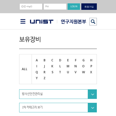
회원가입
보유장비
A
B
C
D
E
F
G
H
I
J
K
L
M
N
O
P
ALL
Q
R
S
T
U
V
W
X
Y
Z
방사선안전관리실
2차 카테고리 보기