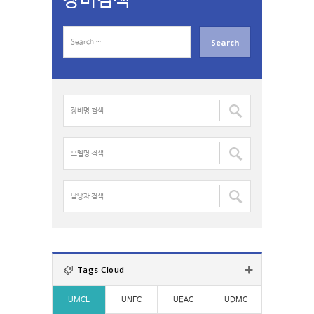
장비검색
S
e
a
r
c
장
h
비
f
명
o
검
모
r
색
델
:
:
명
검
담
색
당
:
자
검
색
:
Tags Cloud
UMCL
UNFC
UEAC
UDMC