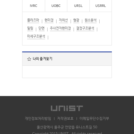
IVRC
UOBC
URSL
USRRL
플라즈마
현미경
자외선
형광
원소분석
밀링
단면
주사전자현미경
결정구조분석
미세구조분석
나의 즐겨찾기
개인정보처리방침
저작권보호
이메일무단수집거부
울산광역시 울주군 언양읍 유니스트길 50
Copyright 2015 UNIST . All rights reserved