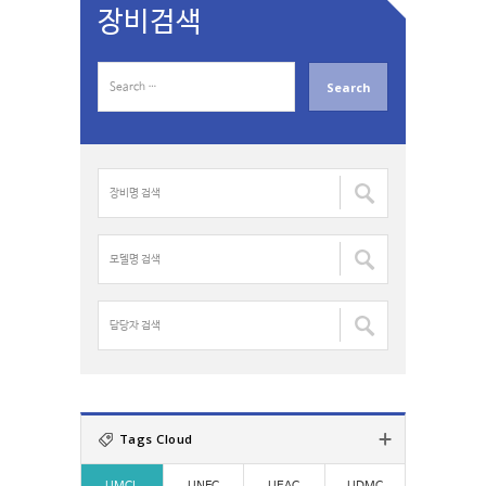
장비검색
S
e
a
r
c
장
h
비
f
명
o
검
모
r
색
델
:
:
명
검
담
색
당
:
자
검
색
:
Tags Cloud