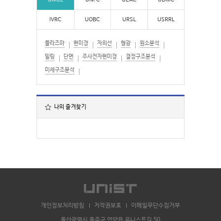
UMCL
UNFC
UEAC
UDMC
IVRC
UOBC
URSL
USRRL
플라즈마
현미경
자외선
형광
원소분석
밀링
단면
주사전자현미경
결정구조분석
미세구조분석
나의 즐겨찾기
개인정보처리방침
저작권보호
이메일무단수집거부
울산광역시 울주군 언양읍 유니스트길 50