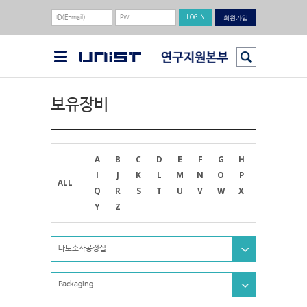
회원가입
보유장비
A
B
C
D
E
F
G
H
I
J
K
L
M
N
O
P
ALL
Q
R
S
T
U
V
W
X
Y
Z
나노소자공정실
Packaging