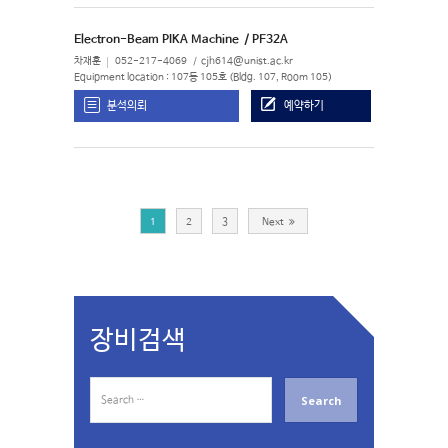
Electron-Beam PIKA Machine
/ PF32A
차재훈
052-217-4069
cjh614@unist.ac.kr
Equipment location : 107동 105호 (Bldg. 107, Room 105)
분석의뢰
예약하기
1
2
3
Next
장비검색
S
e
a
r