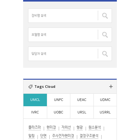
c
장
h
비
f
명
o
검
모
r
색
델
:
:
명
검
담
색
당
:
자
검
색
:
Tags Cloud
UMCL
UNFC
UEAC
UDMC
IVRC
UOBC
URSL
USRRL
플라즈마
현미경
자외선
형광
원소분석
밀링
단면
주사전자현미경
결정구조분석