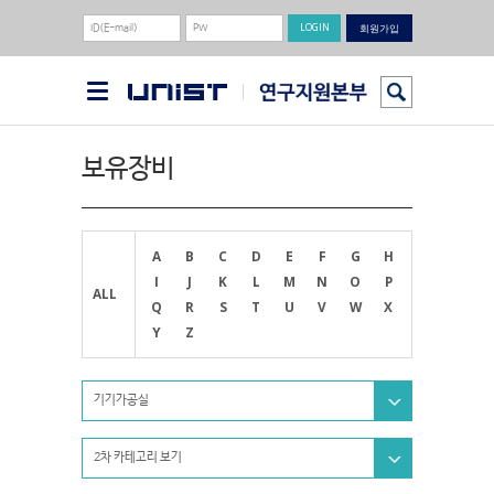
회원가입
보유장비
A
B
C
D
E
F
G
H
I
J
K
L
M
N
O
P
ALL
Q
R
S
T
U
V
W
X
Y
Z
기기가공실
2차 카테고리 보기