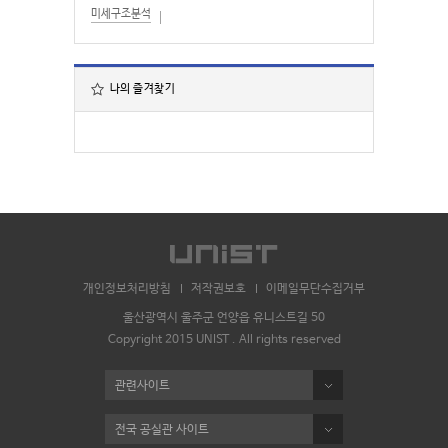
미세구조분석
나의 즐겨찾기
개인정보처리방침
저작권보호
이메일무단수집거부
울산광역시 울주군 언양읍 유니스트길 50
Copyright 2015 UNIST . All rights reserved
관련사이트
전국 공실관 사이트