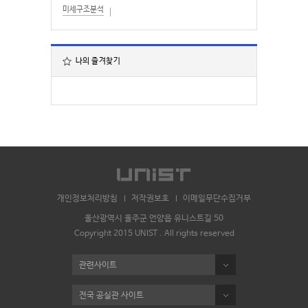
미세구조분석
나의 즐겨찾기
개인정보처리방침
저작권보호
이메일무단수집거부
울산광역시 울주군 언양읍 유니스트길 50
Copyright 2015 UNIST . All rights reserved
관련사이트
전국 공실관 사이트