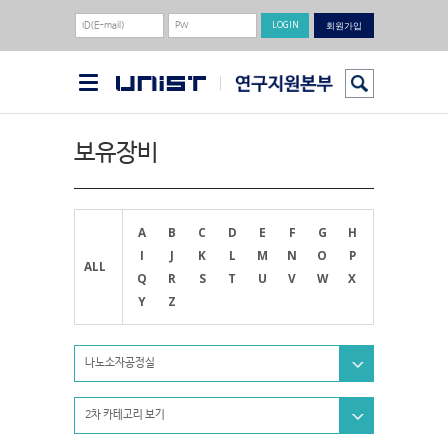
회원가입
보유장비
A
B
C
D
E
F
G
H
I
J
K
L
M
N
O
P
ALL
Q
R
S
T
U
V
W
X
Y
Z
나노소자공정실
2차 카테고리 보기