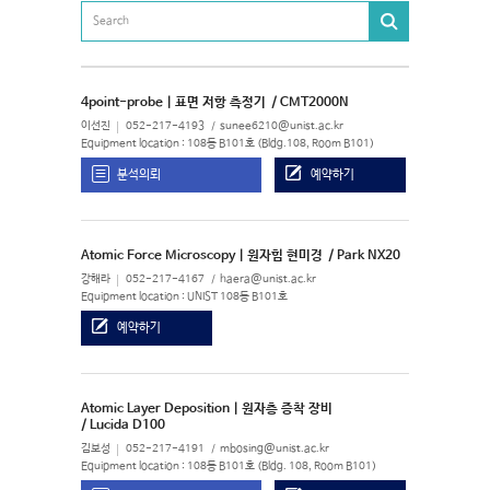
4point-probe | 표면 저항 측정기
/ CMT2000N
이선진
052-217-4193
sunee6210@unist.ac.kr
Equipment location : 108동 B101호 (Bldg.108, Room B101)
분석의뢰
예약하기
Atomic Force Microscopy | 원자힘 현미경
/ Park NX20
강해라
052-217-4167
haera@unist.ac.kr
Equipment location : UNIST 108동 B101호
예약하기
Atomic Layer Deposition | 원자층 증착 장비
/ Lucida D100
김보성
052-217-4191
mbosing@unist.ac.kr
Equipment location : 108동 B101호 (Bldg. 108, Room B101)