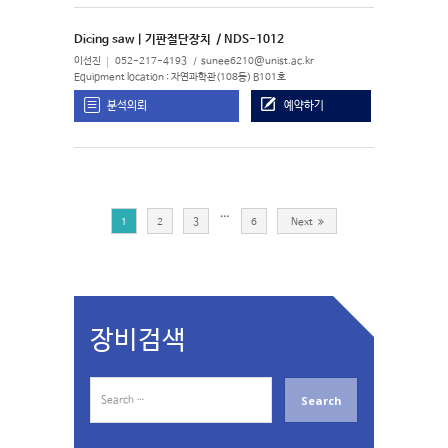
Dicing saw | 기판절단장치
/ NDS-1012
이선진
052-217-4193
sunee6210@unist.ac.kr
Equipment location : 자연과학관(108동) B101호
분석의뢰
예약하기
…
1
2
3
6
Next
장비검색
S
e
a
r