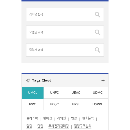
c
장
h
비
f
명
o
검
모
r
색
델
:
:
명
검
담
색
당
:
자
검
색
:
Tags Cloud
UMCL
UNFC
UEAC
UDMC
IVRC
UOBC
URSL
USRRL
플라즈마
현미경
자외선
형광
원소분석
밀링
단면
주사전자현미경
결정구조분석