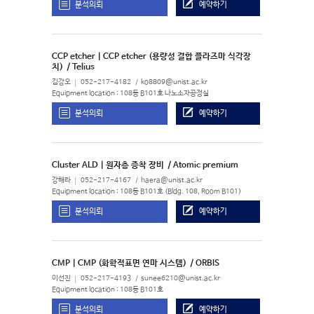
분석의뢰
예약하기
CCP etcher | CCP etcher (용량성 결합 플라즈마 식각장
치)
/ Telius
김강오
052-217-4182
ko8809@unist.ac.kr
Equipment location : 108동 B101호 나노소자공정실
분석의뢰
예약하기
Cluster ALD | 원자층 증착 장비
/ Atomic premium
강해라
052-217-4167
haera@unist.ac.kr
Equipment location : 108동 B101호 (Bldg. 108, Room B101)
분석의뢰
예약하기
CMP | CMP (화학적표면 연마 시스템)
/ ORBIS
이선진
052-217-4193
sunee6210@unist.ac.kr
Equipment location : 108동 B101호
분석의뢰
예약하기