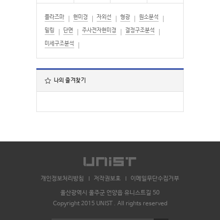
플라즈마
현미경
자외선
형광
원소분석
밀링
단면
주사전자현미경
결정구조분석
미세구조분석
나의 즐겨찾기
개인정보처리방침
저작권보호
이메일무단수집거부
울산광역시 울주군 언양읍 유니스트길 50
Copyright 2015 UNIST . All rights reserved