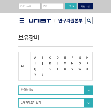
회원가입
보유장비
A
B
C
D
E
F
G
H
I
J
K
L
M
N
O
P
ALL
Q
R
S
T
U
V
W
X
Y
Z
환경분석실
2차 카테고리 보기