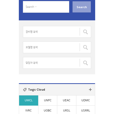
S
e
a
r
c
장
h
비
f
명
o
검
모
r
색
델
:
:
명
검
담
색
당
:
자
검
색
:
Tags Cloud
UMCL
UNFC
UEAC
UDMC
IVRC
UOBC
URSL
USRRL