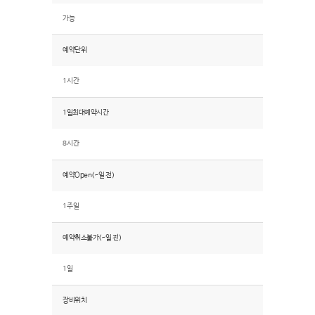
가능
예약단위
1시간
1일최대예약시간
8시간
예약Open(~일 전)
1주일
예약취소불가(~일 전)
1일
장비위치