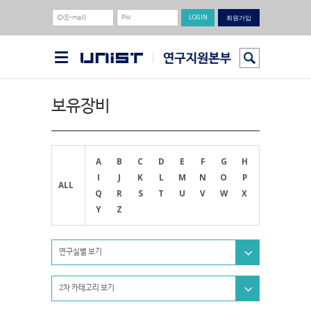
회원가입
보유장비
A
B
C
D
E
F
G
H
I
J
K
L
M
N
O
P
ALL
Q
R
S
T
U
V
W
X
Y
Z
연구실별 보기
2차 카테고리 보기