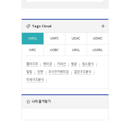
:
자
검
색
:
Tags Cloud
UMCL
UNFC
UEAC
UDMC
IVRC
UOBC
URSL
USRRL
플라즈마
현미경
자외선
형광
원소분석
밀링
단면
주사전자현미경
결정구조분석
미세구조분석
나의 즐겨찾기