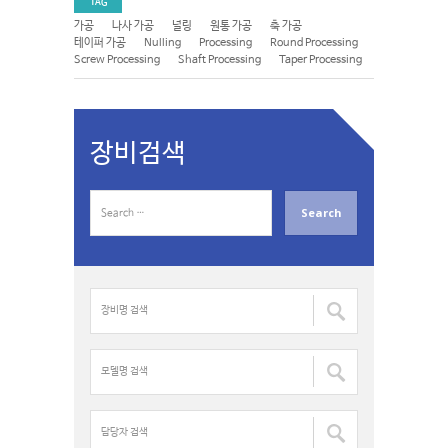
TAG
가공
나사 가공
널링
원통 가공
축 가공
테이퍼 가공
Nulling
Processing
Round Processing
Screw Processing
Shaft Processing
Taper Processing
장비검색
S
e
a
r
c
장
h
비
f
명
o
검
모
r
색
델
:
:
명
검
담
색
당