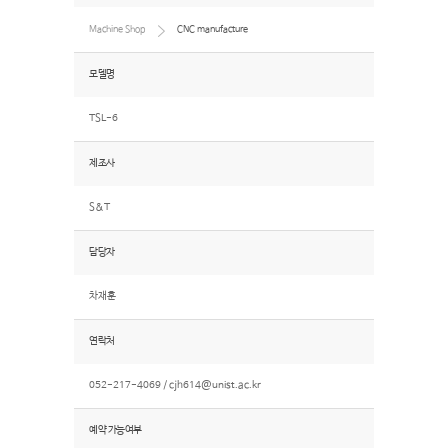
Machine Shop
CNC manufacture
모델명
TSL-6
제조사
S&T
담당자
차재훈
연락처
052-217-4069 /
cjh614@unist.ac.kr
예약 가능여부