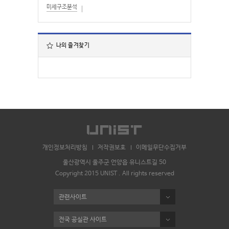
미세구조분석
나의 즐겨찾기
개인정보처리방침
저작권보호
이메일무단수집거부
울산광역시 울주군 언양읍 유니스트길 50
Copyright 2015 UNIST . All rights reserved
관련사이트
전국 공실관 사이트