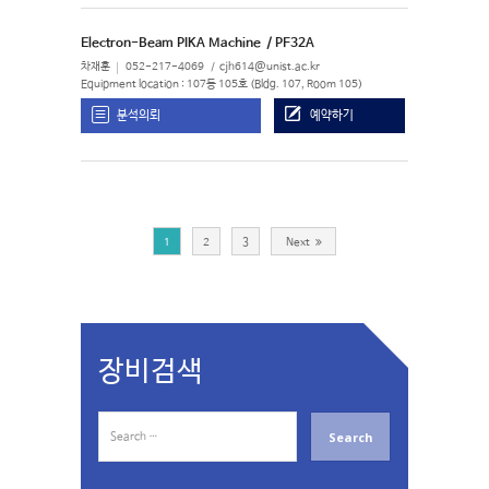
Electron-Beam PIKA Machine
/ PF32A
차재훈
052-217-4069
cjh614@unist.ac.kr
Equipment location : 107동 105호 (Bldg. 107, Room 105)
분석의뢰
예약하기
1
2
3
Next
장비검색
S
e
a
r