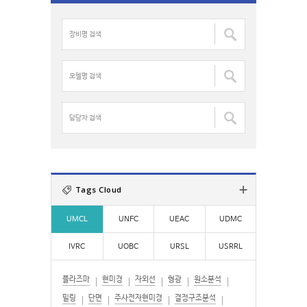
c
장
h
비
f
명
o
검
모
r
색
델
:
:
명
검
담
색
당
:
자
검
색
:
Tags Cloud
UMCL
UNFC
UEAC
UDMC
IVRC
UOBC
URSL
USRRL
플라즈마
현미경
자외선
형광
원소분석
밀링
단면
주사전자현미경
결정구조분석