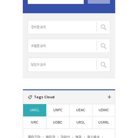
a
r
c
장
h
비
f
명
o
검
모
r
색
델
:
:
명
검
담
색
당
:
자
검
색
:
Tags Cloud
UMCL
UNFC
UEAC
UDMC
IVRC
UOBC
URSL
USRRL
플라즈마
현미경
자외선
형광
원소분석