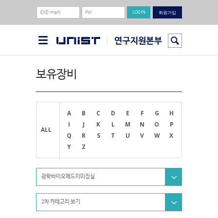
회원가입
보유장비
A
B
C
D
E
F
G
H
I
J
K
L
M
N
O
P
ALL
Q
R
S
T
U
V
W
X
Y
Z
광학바이오메드이미징실
2차 카테고리 보기