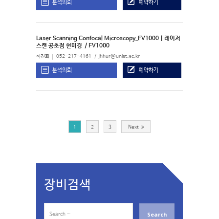
분석의뢰
예약하기
Laser Scanning Confocal Microscopy_FV1000 | 레이저
스캔 공초점 현미경
/ FV1000
허진회
052-217-4161
jhhur@unist.ac.kr
분석의뢰
예약하기
1
2
3
Next
장비검색
S
e