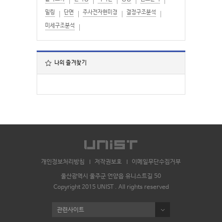
밀링
단면
주사전자현미경
결정구조분석
미세구조분석
나의 즐겨찾기
개인정보처리방침
저작권보호
이메일무단수집거부
울산광역시 울주군 언양읍 유니스트길 50
Copyright 2015 UNIST . All rights reserved
관련사이트