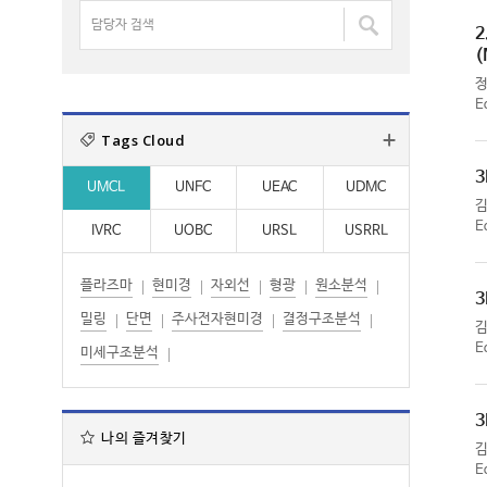
명
담
:
:
검
2
당
색
(
자
:
검
E
색
Tags Cloud
:
3
UMCL
UNFC
UEAC
UDMC
E
IVRC
UOBC
URSL
USRRL
플라즈마
현미경
자외선
형광
원소분석
3
밀링
단면
주사전자현미경
결정구조분석
E
미세구조분석
3
나의 즐겨찾기
E