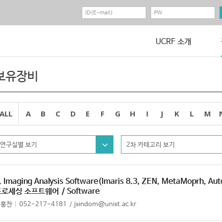
UCRF 소개
보유장비
ALL
A
B
C
D
E
F
G
H
I
J
K
L
M
연구실별 보기
2차 카테고리 보기
. Imaging Analysis Software(Imaris 8.3, ZEN, MetaMoprh, Au
프로세싱 소프트웨어
/ Software
정홍찬
052-217-4181
jsindom@unist.ac.kr