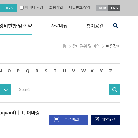
아이디 저장
회원가입
비밀번호 찾기
KOR
ENG
장비현황 및 예약
자료마당
참여공간
장비현황 및 예약
보유장비
N
O
P
Q
R
S
T
U
V
W
X
Y
Z
toquant) | 1. 이미징
분석의뢰
예약하기