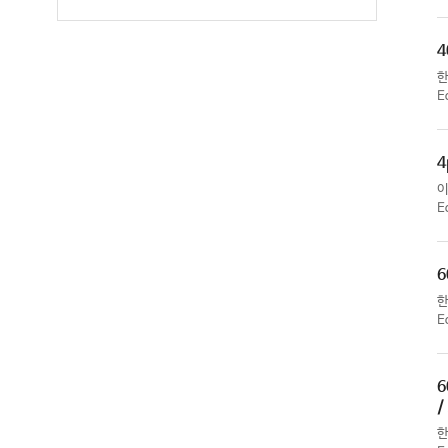
4
E
4
E
6
E
6
/