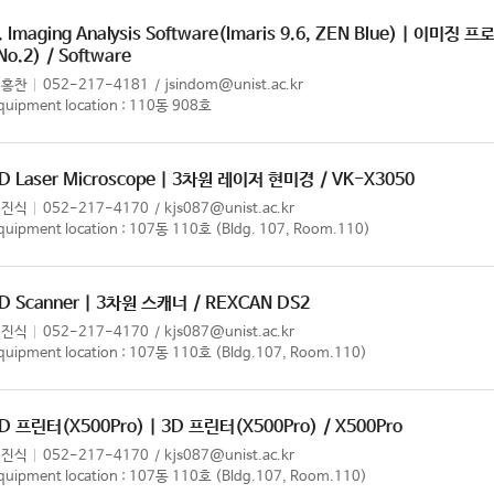
. Imaging Analysis Software(Imaris 9.6, ZEN Blue) | 이
No.2)
/ Software
정홍찬
052-217-4181
jsindom@unist.ac.kr
quipment location : 110동 908호
D Laser Microscope | 3차원 레이저 현미경
/ VK-X3050
김진식
052-217-4170
kjs087@unist.ac.kr
quipment location : 107동 110호 (Bldg. 107, Room.110)
D Scanner | 3차원 스캐너
/ REXCAN DS2
김진식
052-217-4170
kjs087@unist.ac.kr
quipment location : 107동 110호 (Bldg.107, Room.110)
D 프린터(X500Pro) | 3D 프린터(X500Pro)
/ X500Pro
김진식
052-217-4170
kjs087@unist.ac.kr
quipment location : 107동 110호 (Bldg.107, Room.110)