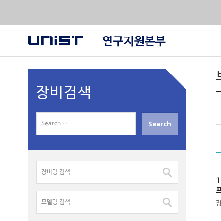
장비검색
S
e
a
r
장
c
비
h
1
명
f
모
검
o
델
색
r