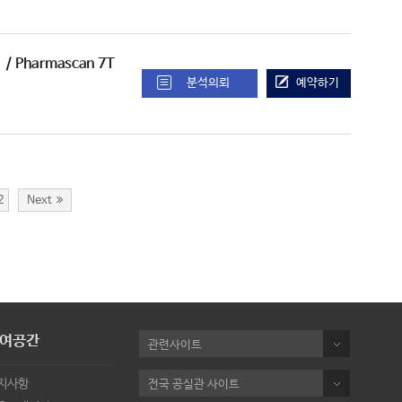
비
/ Pharmascan 7T
분석의뢰
예약하기
2
Next
여공간
관련사이트
지사항
전국 공실관 사이트