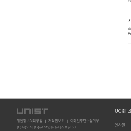
E
7
E
UCRF 
개인정보처리방침
저작권보호
이메일무단수집거부
인사말
울산광역시 울주군 언양읍 유니스트길 50