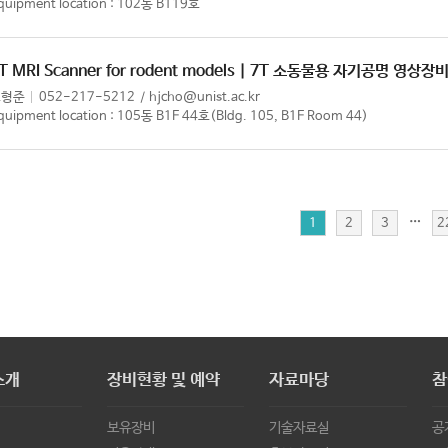
quipment location : 102동 B119호
T MRI Scanner for rodent models | 7T 소동물용 자기공명 영상장
조형준
052-217-5212
hjcho@unist.ac.kr
quipment location : 105동 B1F 44호(Bldg. 105, B1F Room 44)
…
1
2
3
2
소개
장비현황 및 예약
자료마당
참
보유장비
기술자료실
공