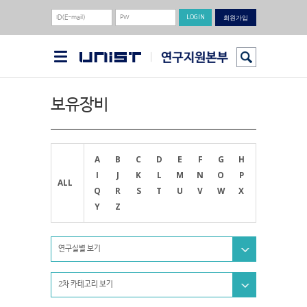
회원가입
보유장비
A
B
C
D
E
F
G
H
I
J
K
L
M
N
O
P
ALL
Q
R
S
T
U
V
W
X
Y
Z
연구실별 보기
2차 카테고리 보기