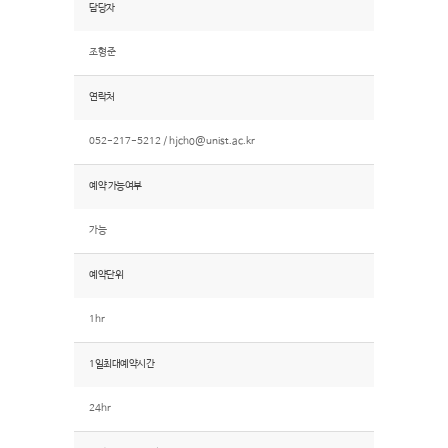
담당자
조형준
연락처
052-217-5212 /
hjcho@unist.ac.kr
예약 가능여부
가능
예약단위
1hr
1일최대예약시간
24hr