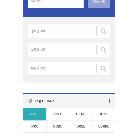
e
a
r
c
장
h
비
f
명
o
검
모
r
색
델
:
:
명
검
담
색
당
:
자
검
색
:
Tags Cloud
UMCL
UNFC
UEAC
UDMC
IVRC
UOBC
URSL
USRRL