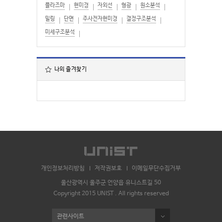
플라즈마
현미경
자외선
형광
원소분석
밀링
단면
주사전자현미경
결정구조분석
미세구조분석
나의 즐겨찾기
개인정보처리방침
저작권보호
이메일무단수집거부
울산광역시 울주군 언양읍 유니스트길 50
Copyright 2015 UNIST . All rights reserved
관련사이트