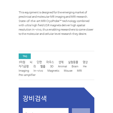
This equipment is designed for the emerging market of
preclinical and molecular MR imaging and MRI research.
State-of-the-art MRI CryoProbe™ technology combined
with ultra high field USR magnets deliver high spatial
resolution in-vivo, thus enabling researchers to come closer
to the molecular and cellular level research they desire.
TAG
3차원
뇌
단면
마우스
생체
실험동물
영상
자기공명
쥐
헬륨
3D
Animal
Brain
He
Imaging
In-vivo
Magnetic
Mouse
MRI
Pre-amplifier
장비검색
S