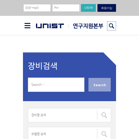
회원가입
장비검색
S
e
a
r
c
장
h
비
f
명
o
검
모
r
색
델
: