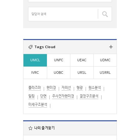
:
명
검
담
색
당
:
자
검
색
:
Tags Cloud
UMCL
UNFC
UEAC
UDMC
IVRC
UOBC
URSL
USRRL
플라즈마
현미경
자외선
형광
원소분석
밀링
단면
주사전자현미경
결정구조분석
미세구조분석
나의 즐겨찾기