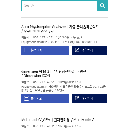
Auto Physisorption Analyzer | 자동 물리흡착분석기
/ ASAP2020 Analysis
이윤세
052-217-4021
30296@unist.ac.kr
Equipment location : 102동 B111호 (Bldg.102, Room B111)
분석의뢰
예약하기
dimension AFM 2 | 주사탐침현미경-디맨션
/ Dimension ICON
임동주
052-217-4032
djlim@unist.ac.kr
Equipment location : 울산광역시 울주군 언양읍 유니스트길 50, 102동
B113, 샘플보낼곳은 같은건물 203호
분석의뢰
예약하기
Multimode V_AFM | 원자현미경
/ MultiMode V
임동주
052-217-4032
djlim@unist.ac.kr