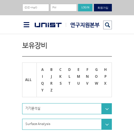
회원가입
보유장비
A
B
C
D
E
F
G
H
I
J
K
L
M
N
O
P
ALL
Q
R
S
T
U
V
W
X
Y
Z
기기분석실
Surface Analysis