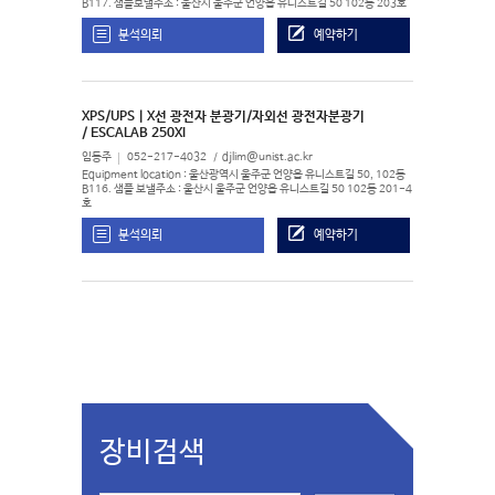
B117. 샘플보낼주소 : 울산시 울주군 언양읍 유니스트길 50 102동 203호
분석의뢰
예약하기
XPS/UPS | X선 광전자 분광기/자외선 광전자분광기
/ ESCALAB 250XI
임동주
052-217-4032
djlim@unist.ac.kr
Equipment location : 울산광역시 울주군 언양읍 유니스트길 50, 102동
B116. 샘플 보낼주소 : 울산시 울주군 언양읍 유니스트길 50 102동 201-4
호
분석의뢰
예약하기
장비검색