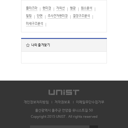
플라즈마
현미경
자외선
형광
원소분석
밀링
단면
주사전자현미경
결정구조분석
미세구조분석
나의 즐겨찾기
개인정보처리방침
저작권보호
이메일무단수집거부
울산광역시 울주군 언양읍 유니스트길 50
Copyright 2015 UNIST . All rights reserved