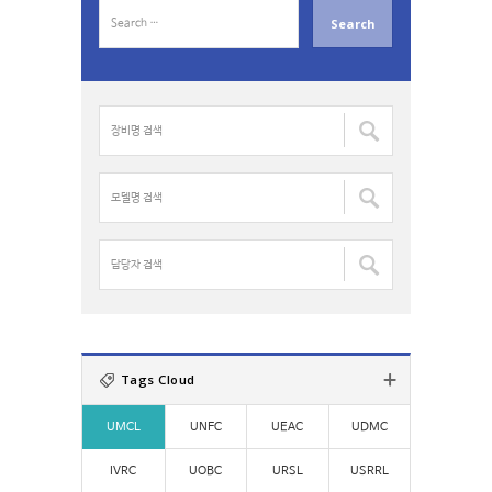
S
e
a
r
c
장
h
비
f
명
o
검
모
r
색
델
:
:
명
검
담
색
당
:
자
검
색
:
Tags Cloud
UMCL
UNFC
UEAC
UDMC
IVRC
UOBC
URSL
USRRL