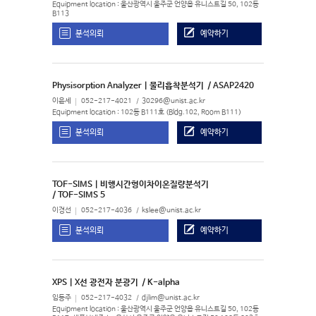
Equipment location : 울산광역시 울주군 언양읍 유니스트길 50, 102동
B113
분석의뢰
예약하기
Physisorption Analyzer | 물리흡착분석기
/ ASAP2420
이윤세
052-217-4021
30296@unist.ac.kr
Equipment location : 102동 B111호 (Bldg.102, Room B111)
분석의뢰
예약하기
TOF-SIMS | 비행시간형이차이온질량분석기
/ TOF-SIMS 5
이경선
052-217-4036
kslee@unist.ac.kr
분석의뢰
예약하기
XPS | X선 광전자 분광기
/ K-alpha
임동주
052-217-4032
djlim@unist.ac.kr
Equipment location : 울산광역시 울주군 언양읍 유니스트길 50, 102동