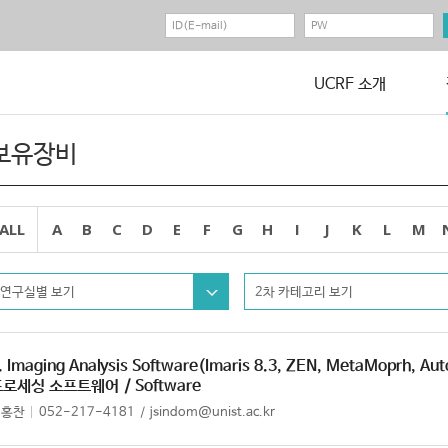
UCRF 소개
보유장비
ALL
A
B
C
D
E
F
G
H
I
J
K
L
M
연구실별 보기
2차 카테고리 보기
. Imaging Analysis Software(Imaris 8.3, ZEN, MetaMoprh, Au
프로세싱 소프트웨어
/ Software
정홍찬
052-217-4181
jsindom@unist.ac.kr