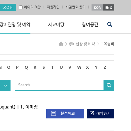
아이디 저장
회원가입
비밀번호 찾기
KOR
ENG
장비현황 및 예약
자료마당
참여공간
장비현황 및 예약
보유장비
N
O
P
Q
R
S
T
U
V
W
X
Y
Z
toquant) | 1. 이미징
분석의뢰
예약하기