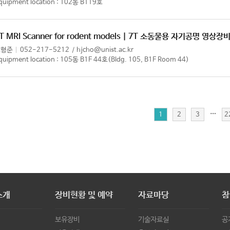
quipment location : 102동 B119호
T MRI Scanner for rodent models | 7T 소동물용 자기공명 영상장
조형준
052-217-5212
hjcho@unist.ac.kr
quipment location : 105동 B1F 44호(Bldg. 105, B1F Room 44)
…
1
2
3
2
소개
장비현황 및 예약
자료마당
참
보유장비
기술자료실
공