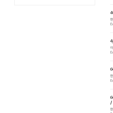
4
E
4
E
6
E
6
/