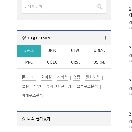
명
담
:
:
검
2
당
색
(
자
:
검
E
색
Tags Cloud
:
3
UMCL
UNFC
UEAC
UDMC
E
IVRC
UOBC
URSL
USRRL
플라즈마
현미경
자외선
형광
원소분석
3
밀링
단면
주사전자현미경
결정구조분석
E
미세구조분석
3
나의 즐겨찾기
E