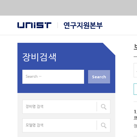
장비검색
S
e
a
r
장
c
비
h
1
명
f
모
검
o
델
색
r