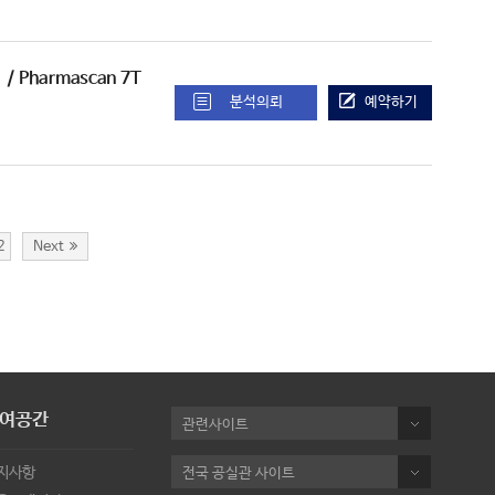
비
/ Pharmascan 7T
분석의뢰
예약하기
2
Next
여공간
관련사이트
지사항
전국 공실관 사이트