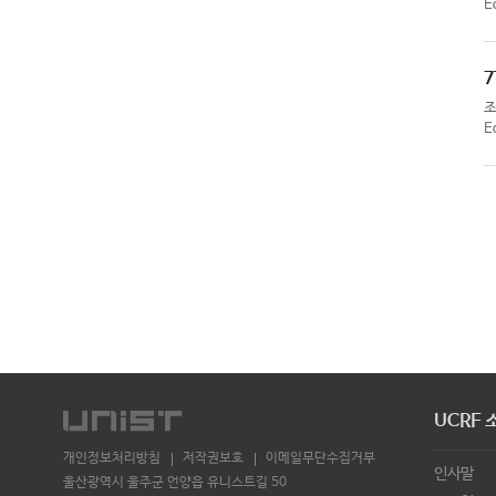
E
7
E
UCRF 
개인정보처리방침
저작권보호
이메일무단수집거부
인사말
울산광역시 울주군 언양읍 유니스트길 50