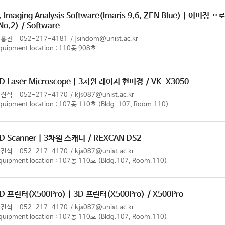
. Imaging Analysis Software(Imaris 9.6, ZEN Blue) | 이
No.2)
/ Software
정홍찬
052-217-4181
jsindom@unist.ac.kr
quipment location : 110동 908호
D Laser Microscope | 3차원 레이저 현미경
/ VK-X3050
김진식
052-217-4170
kjs087@unist.ac.kr
quipment location : 107동 110호 (Bldg. 107, Room.110)
D Scanner | 3차원 스캐너
/ REXCAN DS2
김진식
052-217-4170
kjs087@unist.ac.kr
quipment location : 107동 110호 (Bldg.107, Room.110)
D 프린터(X500Pro) | 3D 프린터(X500Pro)
/ X500Pro
김진식
052-217-4170
kjs087@unist.ac.kr
quipment location : 107동 110호 (Bldg.107, Room.110)