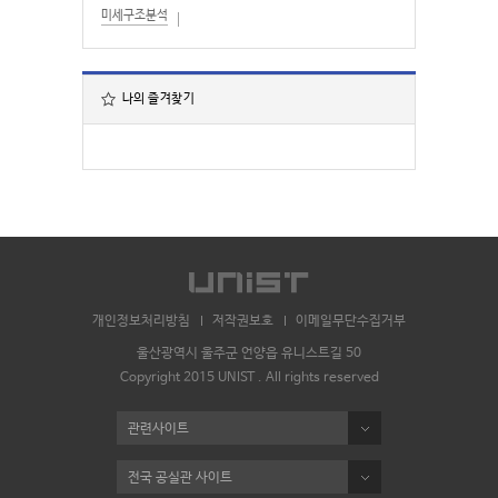
미세구조분석
나의 즐겨찾기
개인정보처리방침
저작권보호
이메일무단수집거부
울산광역시 울주군 언양읍 유니스트길 50
Copyright 2015 UNIST . All rights reserved
관련사이트
전국 공실관 사이트