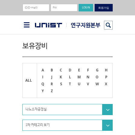
회원가입
보유장비
A
B
C
D
E
F
G
H
I
J
K
L
M
N
O
P
ALL
Q
R
S
T
U
V
W
X
Y
Z
나노소자공정실
2차 카테고리 보기