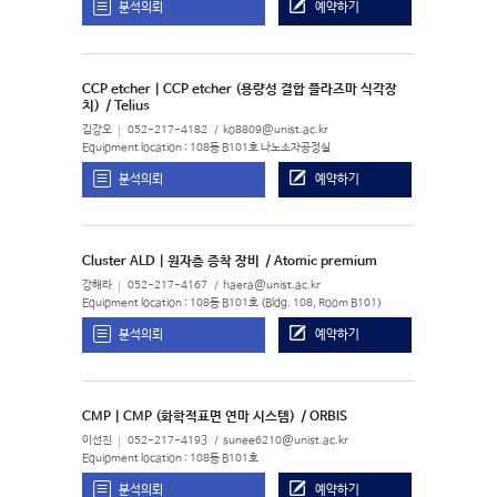
분석의뢰
예약하기
CCP etcher | CCP etcher (용량성 결합 플라즈마 식각장
치)
/ Telius
김강오
052-217-4182
ko8809@unist.ac.kr
Equipment location : 108동 B101호 나노소자공정실
분석의뢰
예약하기
Cluster ALD | 원자층 증착 장비
/ Atomic premium
강해라
052-217-4167
haera@unist.ac.kr
Equipment location : 108동 B101호 (Bldg. 108, Room B101)
분석의뢰
예약하기
CMP | CMP (화학적표면 연마 시스템)
/ ORBIS
이선진
052-217-4193
sunee6210@unist.ac.kr
Equipment location : 108동 B101호
분석의뢰
예약하기