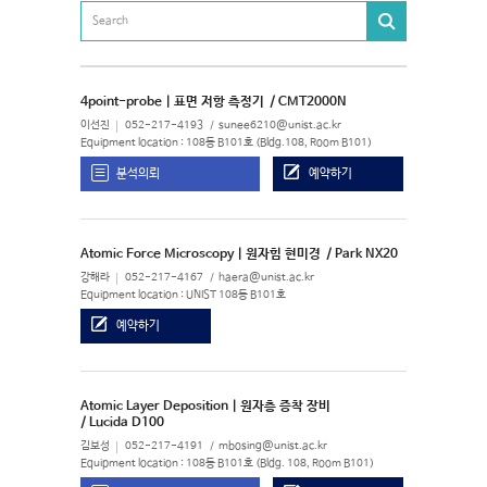
4point-probe | 표면 저항 측정기
/ CMT2000N
이선진
052-217-4193
sunee6210@unist.ac.kr
Equipment location : 108동 B101호 (Bldg.108, Room B101)
분석의뢰
예약하기
Atomic Force Microscopy | 원자힘 현미경
/ Park NX20
강해라
052-217-4167
haera@unist.ac.kr
Equipment location : UNIST 108동 B101호
예약하기
Atomic Layer Deposition | 원자층 증착 장비
/ Lucida D100
김보성
052-217-4191
mbosing@unist.ac.kr
Equipment location : 108동 B101호 (Bldg. 108, Room B101)