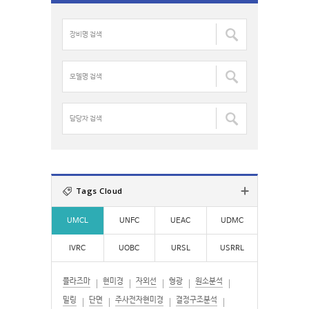
c
장
h
비
f
명
o
검
모
r
색
델
:
:
명
검
담
색
당
:
자
검
색
:
Tags Cloud
UMCL
UNFC
UEAC
UDMC
IVRC
UOBC
URSL
USRRL
플라즈마
현미경
자외선
형광
원소분석
밀링
단면
주사전자현미경
결정구조분석