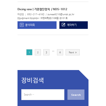
Dicing saw | 기판절단장치
/ NDS-1012
이선진
052-217-4193
sunee6210@unist.ac.kr
Equipment location : 자연과학관(108동) B101호
분석의뢰
예약하기
…
1
2
3
6
Next
장비검색
S
e
a
r