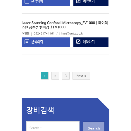
분석의뢰
예약하기
Laser Scanning Confocal Microscopy_FV1000 | 레이저
스캔 공초점 현미경
/ FV1000
허진회
052-217-4161
jhhur@unist.ac.kr
분석의뢰
예약하기
1
2
3
Next
장비검색
S
e