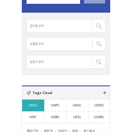
a
r
c
장
h
비
f
명
o
검
모
r
색
델
:
:
명
검
담
색
당
:
자
검
색
:
Tags Cloud
UMCL
UNFC
UEAC
UDMC
IVRC
UOBC
URSL
USRRL
플라즈마
현미경
자외선
형광
원소분석