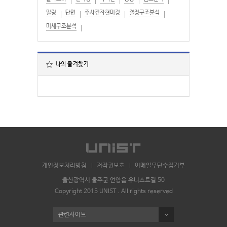
밀링
단면
주사전자현미경
결정구조분석
미세구조분석
나의 즐겨찾기
개인정보처리방침
저작권보호
이메일무단수집거부
울산광역시 울주군 언양읍 유니스트길 50
Copyright 2015 UNIST . All rights reserved
관련사이트