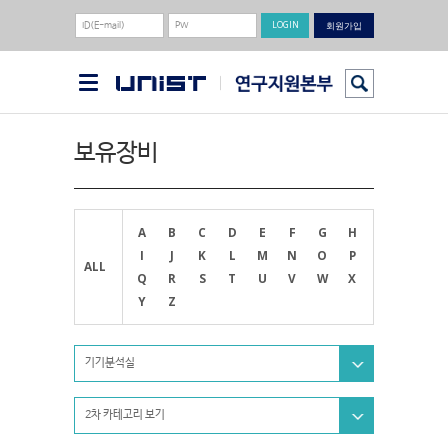
회원가입
보유장비
A
B
C
D
E
F
G
H
I
J
K
L
M
N
O
P
ALL
Q
R
S
T
U
V
W
X
Y
Z
기기분석실
2차 카테고리 보기