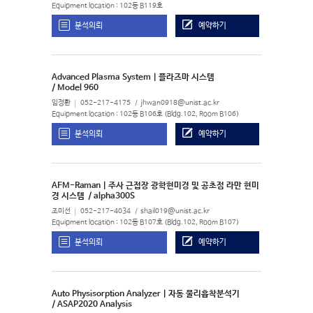
Equipment location : 102동 B119호
분석의뢰
예약하기
Advanced Plasma System | 플라즈마 시스템
/ Model 960
임정환
052-217-4175
jhwan0918@unist.ac.kr
Equipment location : 102동 B106호 (Bldg.102, Room B106)
분석의뢰
예약하기
AFM-Raman | 주사 근접장 광학현미경 및 공초점 라만 현미
경 시스템
/ alpha300S
조미선
052-217-4034
shail019@unist.ac.kr
Equipment location : 102동 B107호 (Bldg.102, Room B107)
분석의뢰
예약하기
Auto Physisorption Analyzer | 자동 물리흡착분석기
/ ASAP2020 Analysis