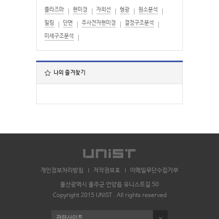
플라즈마
현미경
자외선
형광
원소분석
밀링
단면
주사전자현미경
결정구조분석
미세구조분석
나의 즐겨찾기
개인정보처리방침
저작권보호
이메일무단수집거부
울산광역시 울주군 언양읍 유니스트길 50
Copyright 2015 UNIST . All rights reserved
관련사이트