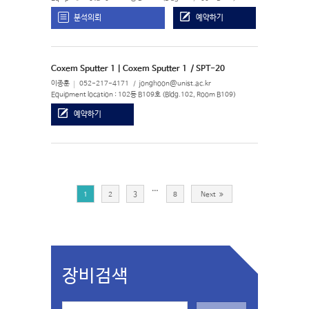
분석의뢰
예약하기
Coxem Sputter 1 | Coxem Sputter 1
/ SPT-20
이종훈
052-217-4171
jonghoon@unist.ac.kr
Equipment location : 102동 B109호 (Bldg.102, Room B109)
예약하기
…
1
2
3
8
Next
장비검색
S