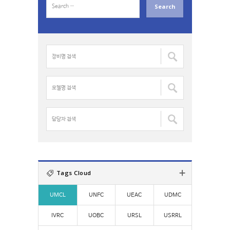
e
a
r
c
장
h
비
f
명
o
검
모
r
색
델
:
:
명
검
담
색
당
:
자
검
색
:
Tags Cloud
UMCL
UNFC
UEAC
UDMC
IVRC
UOBC
URSL
USRRL