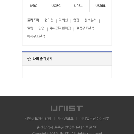
IVRC
UOBC
URSL
USRRL
플라즈마
현미경
자외선
형광
원소분석
밀링
단면
주사전자현미경
결정구조분석
미세구조분석
나의 즐겨찾기
개인정보처리방침
저작권보호
이메일무단수집거부
울산광역시 울주군 언양읍 유니스트길 50
Copyright 2015 UNIST . All rights reserved