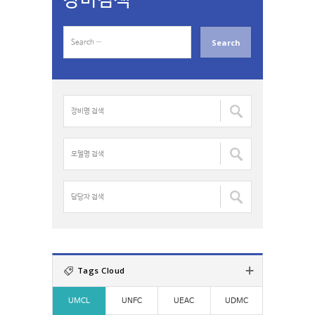
장비검색
S
e
a
r
c
장
h
비
f
명
o
검
모
r
색
델
:
:
명
검
담
색
당
:
자
검
색
:
Tags Cloud
UMCL
UNFC
UEAC
UDMC