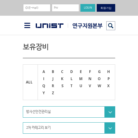
회원가입
보유장비
A
B
C
D
E
F
G
H
I
J
K
L
M
N
O
P
ALL
Q
R
S
T
U
V
W
X
Y
Z
방사선안전관리실
2차 카테고리 보기