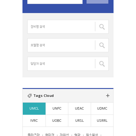
a
r
c
장
h
비
f
명
o
검
모
r
색
델
:
:
명
검
담
색
당
:
자
검
색
:
Tags Cloud
UMCL
UNFC
UEAC
UDMC
IVRC
UOBC
URSL
USRRL
플라즈마
현미경
자외선
형광
원소분석