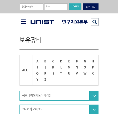
회원가입
보유장비
A
B
C
D
E
F
G
H
I
J
K
L
M
N
O
P
ALL
Q
R
S
T
U
V
W
X
Y
Z
광학바이오메드이미징실
2차 카테고리 보기