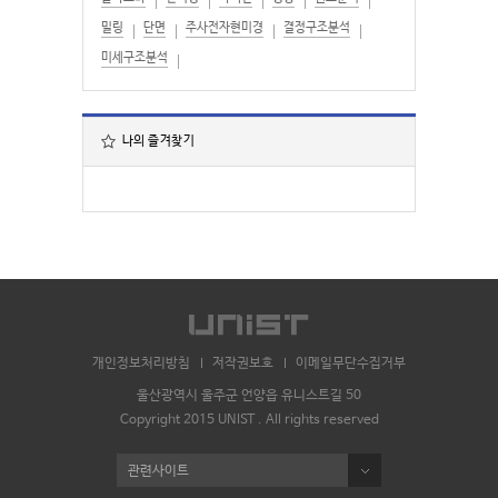
밀링
단면
주사전자현미경
결정구조분석
미세구조분석
나의 즐겨찾기
개인정보처리방침
저작권보호
이메일무단수집거부
울산광역시 울주군 언양읍 유니스트길 50
Copyright 2015 UNIST . All rights reserved
관련사이트