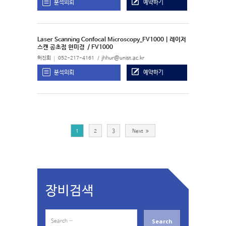
분석의뢰
예약하기
Laser Scanning Confocal Microscopy_FV1000 | 레이저
스캔 공초점 현미경
/ FV1000
허진회
052-217-4161
jhhur@unist.ac.kr
분석의뢰
예약하기
1
2
3
Next
장비검색
S
e