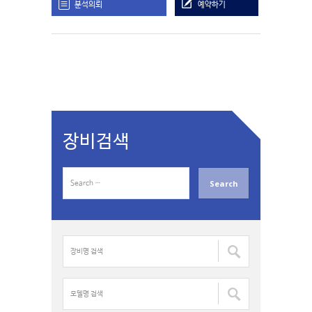
분석의뢰
예약하기
장비검색
S
e
a
r
c
장
h
비
f
명
o
검
모
r
색
델
:
: