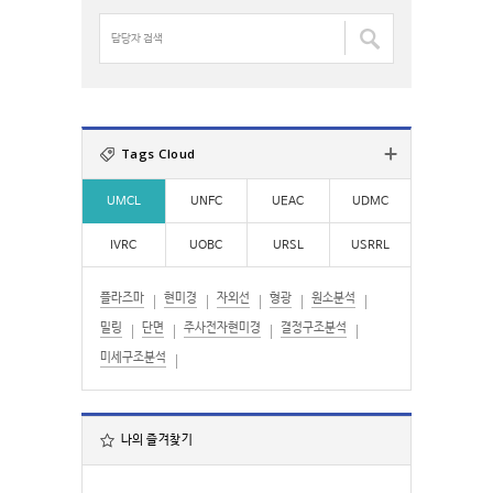
명
검
담
색
당
:
자
검
색
:
Tags Cloud
UMCL
UNFC
UEAC
UDMC
IVRC
UOBC
URSL
USRRL
플라즈마
현미경
자외선
형광
원소분석
밀링
단면
주사전자현미경
결정구조분석
미세구조분석
나의 즐겨찾기