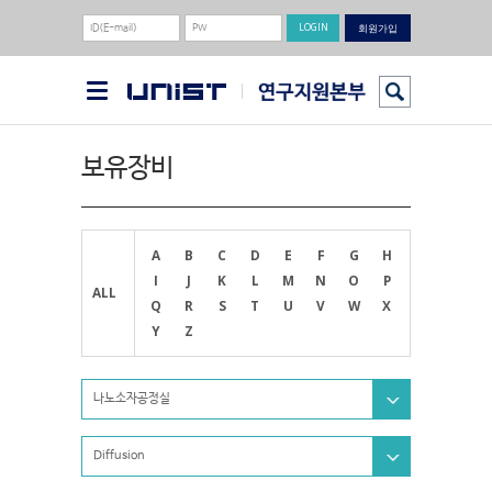
회원가입
보유장비
A
B
C
D
E
F
G
H
I
J
K
L
M
N
O
P
ALL
Q
R
S
T
U
V
W
X
Y
Z
나노소자공정실
Diffusion