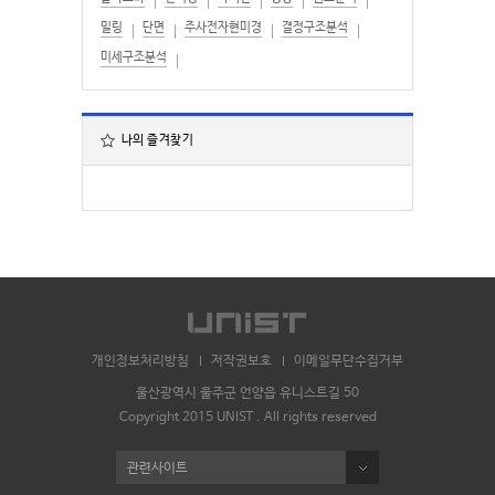
밀링
단면
주사전자현미경
결정구조분석
미세구조분석
나의 즐겨찾기
개인정보처리방침
저작권보호
이메일무단수집거부
울산광역시 울주군 언양읍 유니스트길 50
Copyright 2015 UNIST . All rights reserved
관련사이트