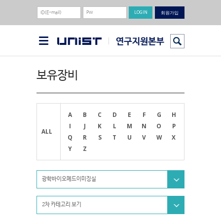
회원가입
보유장비
A
B
C
D
E
F
G
H
I
J
K
L
M
N
O
P
ALL
Q
R
S
T
U
V
W
X
Y
Z
광학바이오메드이미징실
2차 카테고리 보기