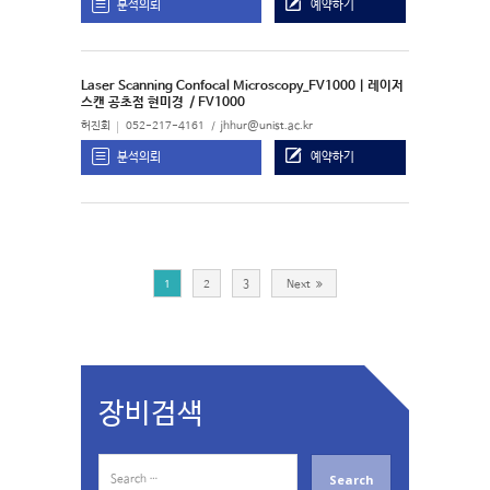
분석의뢰
예약하기
Laser Scanning Confocal Microscopy_FV1000 | 레이저
스캔 공초점 현미경
/ FV1000
허진회
052-217-4161
jhhur@unist.ac.kr
분석의뢰
예약하기
1
2
3
Next
장비검색
S
e