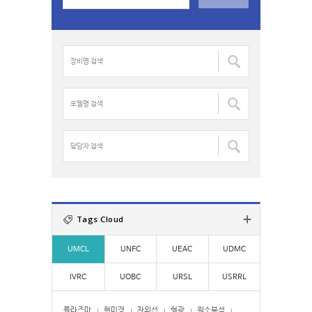
a
r
c
장
h
비
f
명
o
검
모
r
색
델
:
:
명
검
담
색
당
:
자
검
색
:
Tags Cloud
UMCL
UNFC
UEAC
UDMC
IVRC
UOBC
URSL
USRRL
플라즈마
현미경
자외선
형광
원소분석