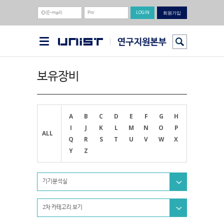
회원가입
보유장비
A
B
C
D
E
F
G
H
I
J
K
L
M
N
O
P
ALL
Q
R
S
T
U
V
W
X
Y
Z
기기분석실
2차 카테고리 보기