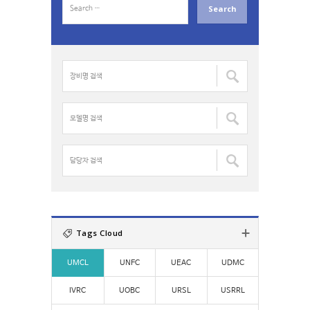
e
a
r
c
장
h
비
f
명
o
검
모
r
색
델
:
:
명
검
담
색
당
:
자
검
색
:
Tags Cloud
UMCL
UNFC
UEAC
UDMC
IVRC
UOBC
URSL
USRRL