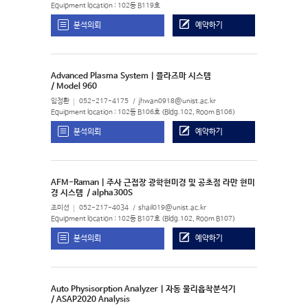
Equipment location : 102동 B119호
분석의뢰
예약하기
Advanced Plasma System | 플라즈마 시스템
/ Model 960
임정환
052-217-4175
jhwan0918@unist.ac.kr
Equipment location : 102동 B106호 (Bldg.102, Room B106)
분석의뢰
예약하기
AFM-Raman | 주사 근접장 광학현미경 및 공초점 라만 현미
경 시스템
/ alpha300S
조미선
052-217-4034
shail019@unist.ac.kr
Equipment location : 102동 B107호 (Bldg.102, Room B107)
분석의뢰
예약하기
Auto Physisorption Analyzer | 자동 물리흡착분석기
/ ASAP2020 Analysis