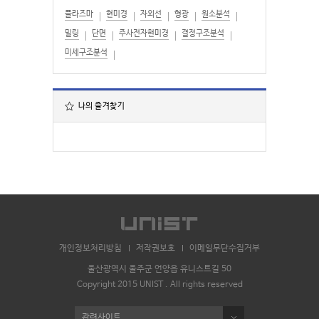
플라즈마
현미경
자외선
형광
원소분석
밀링
단면
주사전자현미경
결정구조분석
미세구조분석
나의 즐겨찾기
개인정보처리방침
저작권보호
이메일무단수집거부
울산광역시 울주군 언양읍 유니스트길 50
Copyright 2015 UNIST . All rights reserved
관련사이트