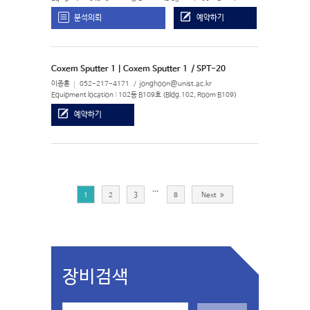
분석의뢰
예약하기
Coxem Sputter 1 | Coxem Sputter 1
/ SPT-20
이종훈
052-217-4171
jonghoon@unist.ac.kr
Equipment location : 102동 B109호 (Bldg.102, Room B109)
예약하기
…
1
2
3
8
Next
장비검색
S