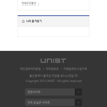
미세구조분석
나의 즐겨찾기
개인정보처리방침
저작권보호
이메일무단수집거부
울산광역시 울주군 언양읍 유니스트길 50
Copyright 2015 UNIST . All rights reserved
관련사이트
전국 공실관 사이트