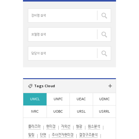
c
장
h
비
f
명
o
검
모
r
색
델
:
:
명
검
담
색
당
:
자
검
색
:
Tags Cloud
UMCL
UNFC
UEAC
UDMC
IVRC
UOBC
URSL
USRRL
플라즈마
현미경
자외선
형광
원소분석
밀링
단면
주사전자현미경
결정구조분석