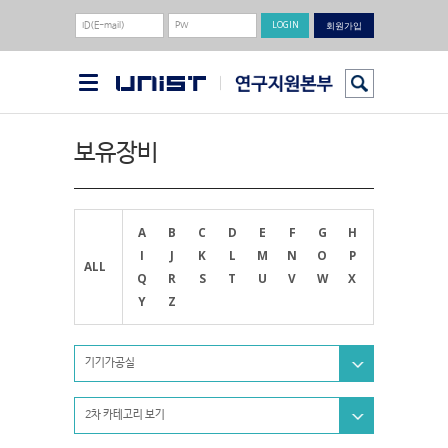
회원가입
보유장비
A
B
C
D
E
F
G
H
I
J
K
L
M
N
O
P
ALL
Q
R
S
T
U
V
W
X
Y
Z
기기가공실
2차 카테고리 보기