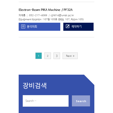
Electron-Beam PIKA Machine
/ PF32A
차재훈
052-217-4069
cjh614@unist.ac.kr
Equipment location : 107동 105호 (Bldg. 107, Room 105)
분석의뢰
예약하기
1
2
3
Next
장비검색
S
e
a
r