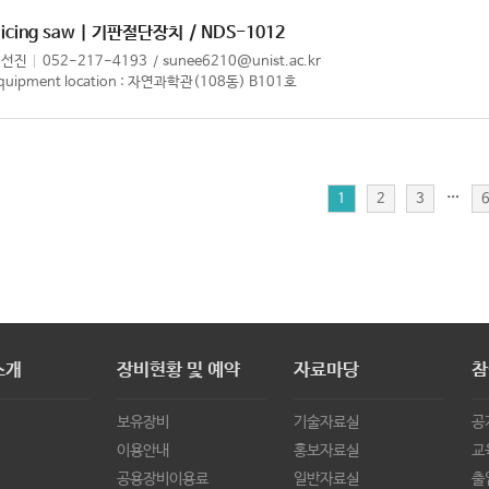
icing saw | 기판절단장치
/ NDS-1012
이선진
052-217-4193
sunee6210@unist.ac.kr
quipment location : 자연과학관(108동) B101호
…
1
2
3
소개
장비현황 및 예약
자료마당
참
보유장비
기술자료실
공
이용안내
홍보자료실
교
공용장비이용료
일반자료실
출