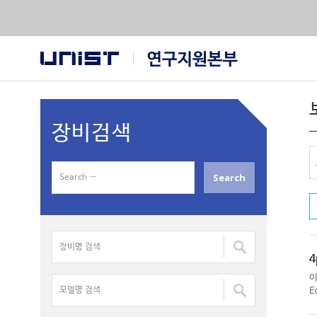
장비검색
S
e
a
r
장
c
비
h
4
명
f
모
검
E
o
델
색
r