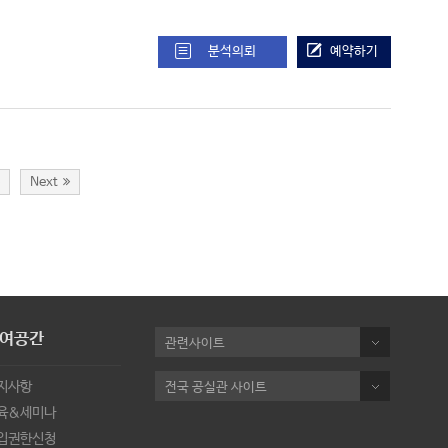
분석의뢰
예약하기
6
Next
여공간
관련사이트
지사항
전국 공실관 사이트
육&세미나
입권한신청