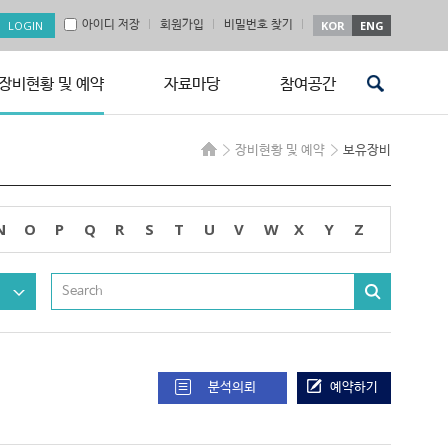
아이디 저장
회원가입
비밀번호 찾기
KOR
ENG
장비현황 및 예약
자료마당
참여공간
장비현황 및 예약
보유장비
N
O
P
Q
R
S
T
U
V
W
X
Y
Z
분석의뢰
예약하기