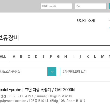
UCRF 소개
보유장비
ALL
A
B
C
D
E
F
G
H
I
J
K
L
M
나노소자공정실
2차 카테고리 보기
point-probe | 표면 저항 측정기
/ CMT2000N
이선진
052-217-4193
sunee6210@unist.ac.kr
quipment location : 108동 B101호 (Bldg.108, Room B101)