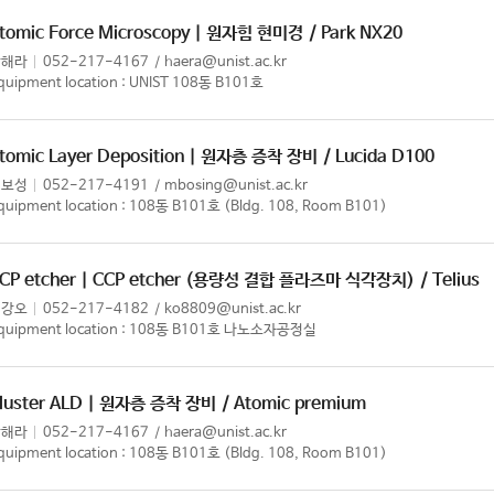
tomic Force Microscopy | 원자힘 현미경
/ Park NX20
강해라
052-217-4167
haera@unist.ac.kr
quipment location : UNIST 108동 B101호
tomic Layer Deposition | 원자층 증착 장비
/ Lucida D100
김보성
052-217-4191
mbosing@unist.ac.kr
quipment location : 108동 B101호 (Bldg. 108, Room B101)
CP etcher | CCP etcher (용량성 결합 플라즈마 식각장치)
/ Telius
김강오
052-217-4182
ko8809@unist.ac.kr
quipment location : 108동 B101호 나노소자공정실
luster ALD | 원자층 증착 장비
/ Atomic premium
강해라
052-217-4167
haera@unist.ac.kr
quipment location : 108동 B101호 (Bldg. 108, Room B101)