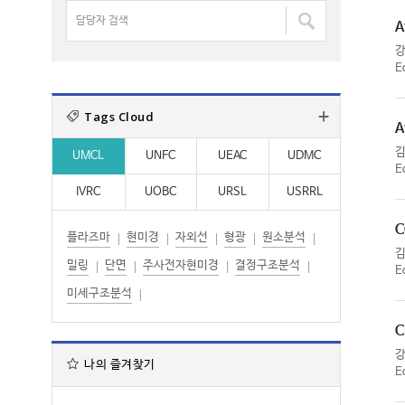
명
담
:
:
검
A
당
색
자
:
E
검
색
Tags Cloud
:
A
UMCL
UNFC
UEAC
UDMC
E
IVRC
UOBC
URSL
USRRL
C
플라즈마
현미경
자외선
형광
원소분석
밀링
단면
주사전자현미경
결정구조분석
E
미세구조분석
C
나의 즐겨찾기
E