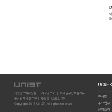
D
E
UCRF 
개인정보처리방침
저작권보호
이메일무단수집거부
인사말
울산광역시 울주군 언양읍 유니스트길 50
주요업무
Copyright 2015 UNIST . All rights reserved
운영조직