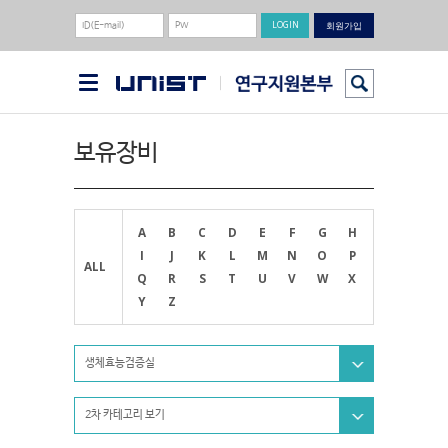
회원가입
보유장비
A
B
C
D
E
F
G
H
I
J
K
L
M
N
O
P
ALL
Q
R
S
T
U
V
W
X
Y
Z
생체효능검증실
2차 카테고리 보기