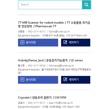
7T MRI Scanner for rodent models | 7T 소동물용 자기공
명 영상장비
/ Pharmascan 7T
조형준
052-217-5212
hjcho@unist.ac.kr
Equipment location : 105동 B1F 44호(Bldg. 105, B1F Room 44)
분석의뢰
예약하기
Activity/Sense_test | 운동감각기능평가
/ LE series
황수현
052-217-5224
hshwang@unist.ac.kr
Equipment location : 줄기세포연구관(105동) B45 재반입구역 행동분석
실1
분석의뢰
예약하기
Cryostat | 냉동조직 절편기
/ CM1950
최윤지
052-217-5211
soar103@unist.ac.kr
Equipment location : 105동 106호(Bldg.105, Room 106)