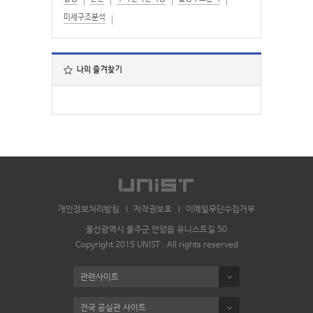
미세구조분석
나의 즐겨찾기
개인정보처리방침
저작권보호
이메일무단수집거부
울산광역시 울주군 언양읍 유니스트길 50
Copyright 2015 UNIST . All rights reserved
관련사이트
전국 공실관 사이트