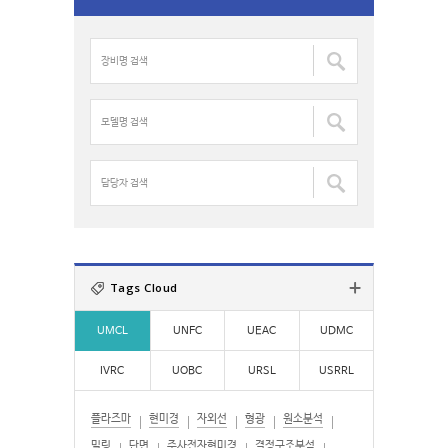
r
c
장
h
비
f
명
o
검
모
r
색
델
:
:
명
검
담
색
당
:
자
검
색
:
Tags Cloud
UMCL
UNFC
UEAC
UDMC
IVRC
UOBC
URSL
USRRL
플라즈마
현미경
자외선
형광
원소분석
밀링
단면
주사전자현미경
결정구조분석