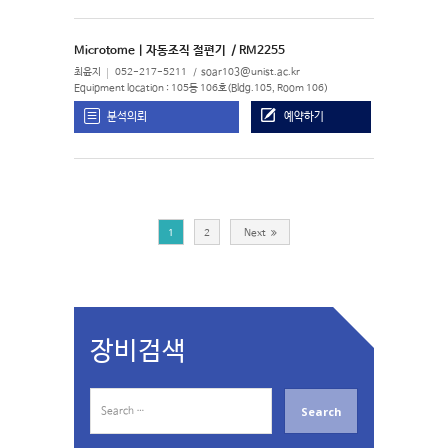
Microtome | 자동조직 절편기
/ RM2255
최윤지
052-217-5211
soar103@unist.ac.kr
Equipment location : 105동 106호(Bldg.105, Room 106)
분석의뢰
예약하기
1
2
Next
장비검색
S
e
a