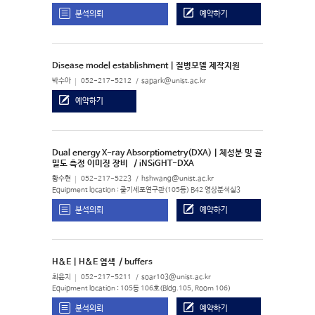
분석의뢰
예약하기
Disease model establishment | 질병모델 제작지원
박수아
052-217-5212
sapark@unist.ac.kr
예약하기
Dual energy X-ray Absorptiometry(DXA) | 체성분 및 골
밀도 측정 이미징 장비
/ iNSiGHT-DXA
황수현
052-217-5223
hshwang@unist.ac.kr
Equipment location : 줄기세포연구관(105동) B42 영상분석실3
분석의뢰
예약하기
H&E | H&E 염색
/ buffers
최윤지
052-217-5211
soar103@unist.ac.kr
Equipment location : 105동 106호(Bldg.105, Room 106)
분석의뢰
예약하기