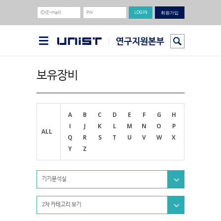
회원가입
보유장비
A
B
C
D
E
F
G
H
I
J
K
L
M
N
O
P
ALL
Q
R
S
T
U
V
W
X
Y
Z
기기분석실
2차 카테고리 보기