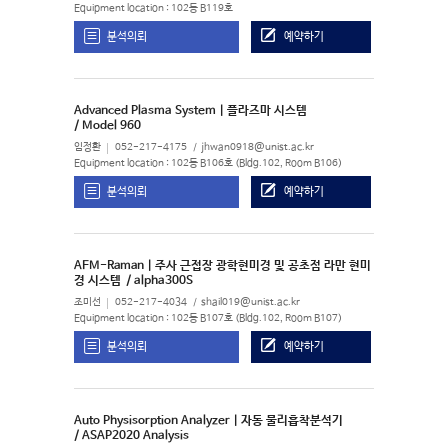
Equipment location : 102동 B119호
분석의뢰
예약하기
Advanced Plasma System | 플라즈마 시스템
/ Model 960
임정환
052-217-4175
jhwan0918@unist.ac.kr
Equipment location : 102동 B106호 (Bldg.102, Room B106)
분석의뢰
예약하기
AFM-Raman | 주사 근접장 광학현미경 및 공초점 라만 현미
경 시스템
/ alpha300S
조미선
052-217-4034
shail019@unist.ac.kr
Equipment location : 102동 B107호 (Bldg.102, Room B107)
분석의뢰
예약하기
Auto Physisorption Analyzer | 자동 물리흡착분석기
/ ASAP2020 Analysis