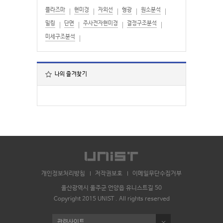
플라즈마
현미경
자외선
형광
원소분석
밀링
단면
주사전자현미경
결정구조분석
미세구조분석
나의 즐겨찾기
개인정보처리방침
저작권보호
이메일무단수집거부
울산광역시 울주군 언양읍 유니스트길 50
Copyright 2015 UNIST . All rights reserved
관련사이트