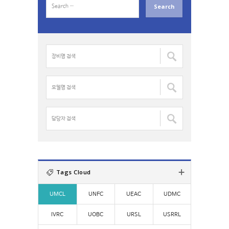
e
a
r
c
장
h
비
f
명
o
검
모
r
색
델
:
:
명
검
담
색
당
:
자
검
색
:
Tags Cloud
UMCL
UNFC
UEAC
UDMC
IVRC
UOBC
URSL
USRRL