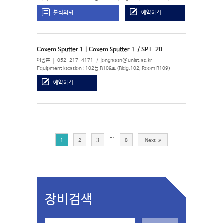
분석의뢰
예약하기
Coxem Sputter 1 | Coxem Sputter 1
/ SPT-20
이종훈
052-217-4171
jonghoon@unist.ac.kr
Equipment location : 102동 B109호 (Bldg.102, Room B109)
예약하기
…
1
2
3
8
Next
장비검색
S