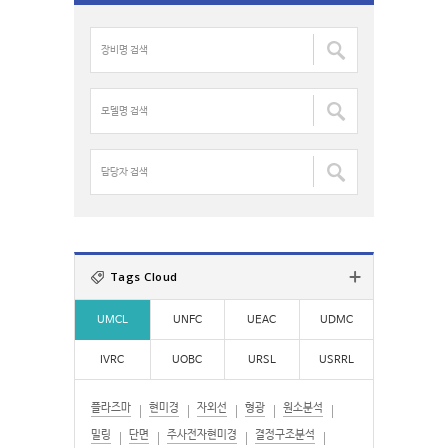
c
장
h
비
f
명
o
검
모
r
색
델
:
:
명
검
담
색
당
:
자
검
색
:
Tags Cloud
UMCL
UNFC
UEAC
UDMC
IVRC
UOBC
URSL
USRRL
플라즈마
현미경
자외선
형광
원소분석
밀링
단면
주사전자현미경
결정구조분석