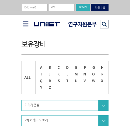
회원가입
보유장비
A
B
C
D
E
F
G
H
I
J
K
L
M
N
O
P
ALL
Q
R
S
T
U
V
W
X
Y
Z
기기가공실
2차 카테고리 보기