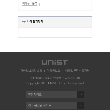
미세구조분석
나의 즐겨찾기
개인정보처리방침
저작권보호
이메일무단수집거부
울산광역시 울주군 언양읍 유니스트길 50
Copyright 2015 UNIST . All rights reserved
관련사이트
전국 공실관 사이트