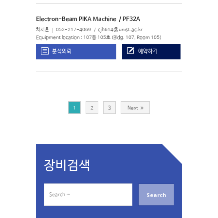
Electron-Beam PIKA Machine
/ PF32A
차재훈
052-217-4069
cjh614@unist.ac.kr
Equipment location : 107동 105호 (Bldg. 107, Room 105)
분석의뢰
예약하기
1
2
3
Next
장비검색
S
e
a
r