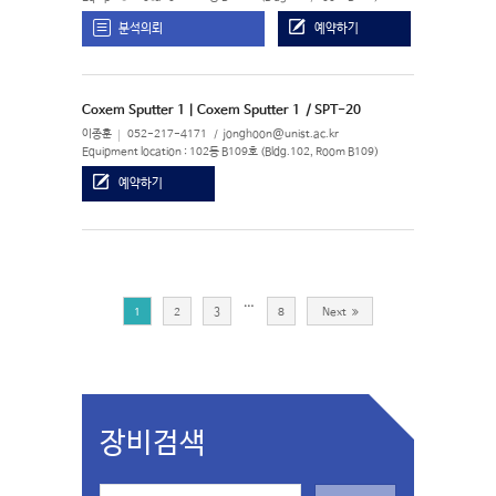
분석의뢰
예약하기
Coxem Sputter 1 | Coxem Sputter 1
/ SPT-20
이종훈
052-217-4171
jonghoon@unist.ac.kr
Equipment location : 102동 B109호 (Bldg.102, Room B109)
예약하기
…
1
2
3
8
Next
장비검색
S