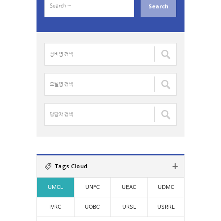
e
a
r
c
장
h
비
f
명
o
검
모
r
색
델
:
:
명
검
담
색
당
:
자
검
색
:
Tags Cloud
UMCL
UNFC
UEAC
UDMC
IVRC
UOBC
URSL
USRRL