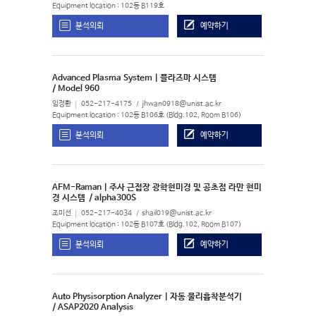
Equipment location : 102동 B119호
분석의뢰
예약하기
Advanced Plasma System | 플라즈마 시스템
/ Model 960
임정환
052-217-4175
jhwan0918@unist.ac.kr
Equipment location : 102동 B106호 (Bldg.102, Room B106)
분석의뢰
예약하기
AFM-Raman | 주사 근접장 광학현미경 및 공초점 라만 현미
경 시스템
/ alpha300S
조미선
052-217-4034
shail019@unist.ac.kr
Equipment location : 102동 B107호 (Bldg.102, Room B107)
분석의뢰
예약하기
Auto Physisorption Analyzer | 자동 물리흡착분석기
/ ASAP2020 Analysis