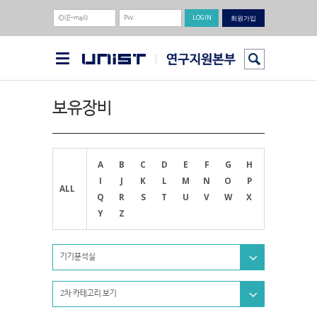
회원가입
보유장비
A
B
C
D
E
F
G
H
I
J
K
L
M
N
O
P
ALL
Q
R
S
T
U
V
W
X
Y
Z
기기분석실
2차 카테고리 보기