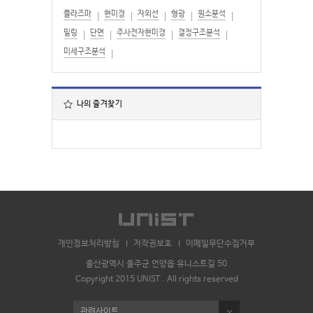
플라즈마
현미경
자외선
형광
원소분석
밀링
단면
주사전자현미경
결정구조분석
미세구조분석
나의 즐겨찾기
개인정보처리방침
저작권보호
이메일무단수집거부
울산광역시 울주군 언양읍 유니스트길 50
Copyright 2015 UNIST . All rights reserved
관련사이트