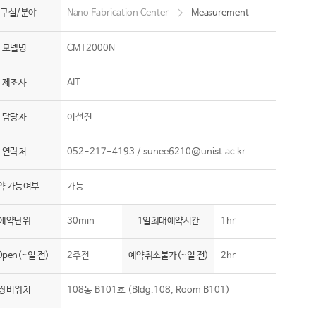
구실/분야
Nano Fabrication Center
Measurement
모델명
CMT2000N
제조사
AIT
담당자
이선진
연락처
052-217-4193 /
sunee6210@unist.ac.kr
약 가능여부
가능
예약단위
30min
1일최대예약시간
1hr
pen(~일 전)
2주전
예약취소불가(~일 전)
2hr
장비위치
108동 B101호 (Bldg.108, Room B101)