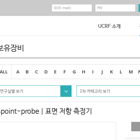
UCRF 소개
보유장비
ALL
A
B
C
D
E
F
G
H
I
J
K
L
M
연구실별 보기
2차 카테고리 보기
4point-probe | 표면 저항 측정기