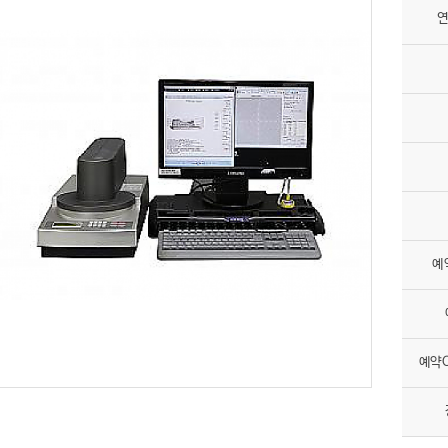
연
예
예약O