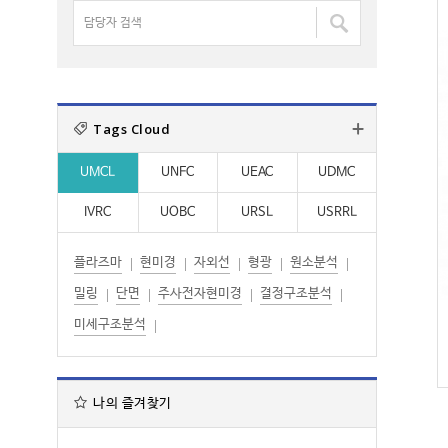
명
담
:
:
검
당
색
자
:
검
색
Tags Cloud
:
UMCL
UNFC
UEAC
UDMC
IVRC
UOBC
URSL
USRRL
플라즈마
현미경
자외선
형광
원소분석
밀링
단면
주사전자현미경
결정구조분석
미세구조분석
나의 즐겨찾기