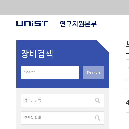
장비검색
S
e
a
r
장
c
비
h
명
f
모
검
o
델
색
r