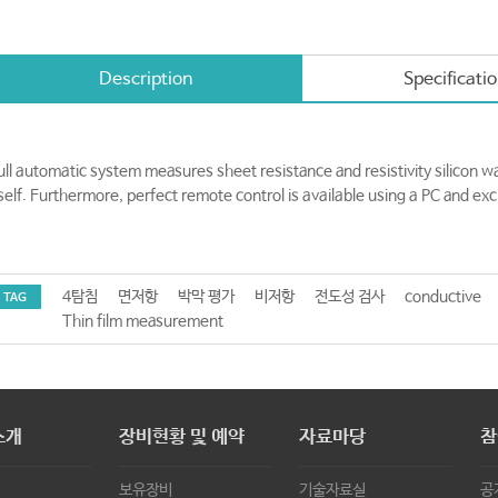
Description
Specificati
ull automatic system measures sheet resistance and resistivity silicon wa
tself. Furthermore, perfect remote control is available using a PC and exc
4탐침
면저항
박막 평가
비저항
전도성 검사
conductive
TAG
Thin film measurement
소개
장비현황 및 예약
자료마당
참
보유장비
기술자료실
공