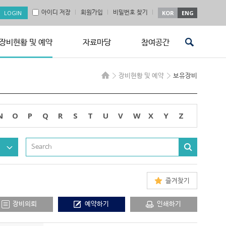
아이디 저장
회원가입
비밀번호 찾기
KOR
ENG
장비현황 및 예약
자료마당
참여공간
장비현황 및 예약
보유장비
N
O
P
Q
R
S
T
U
V
W
X
Y
Z
즐겨찾기
장비의뢰
예약하기
인쇄하기