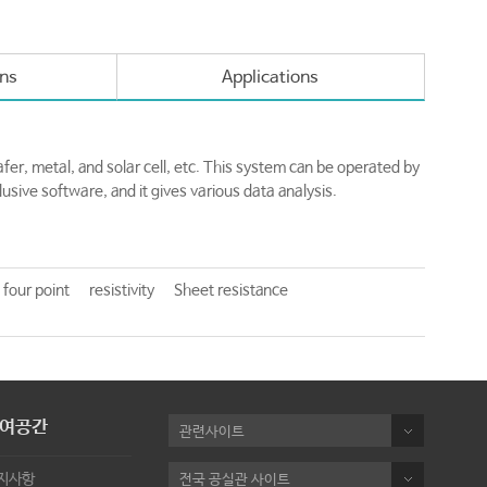
ons
Applications
fer, metal, and solar cell, etc. This system can be operated by
lusive software, and it gives various data analysis.
four point
resistivity
Sheet resistance
여공간
관련사이트
지사항
전국 공실관 사이트