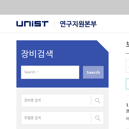
장비검색
S
e
a
r
장
c
비
h
1
명
f
모
검
o
델
색
r