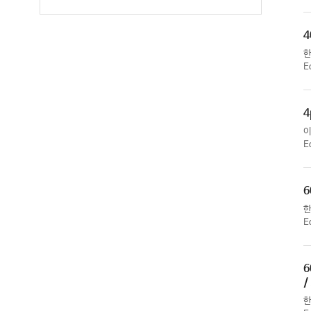
4
E
4
E
6
E
6
/