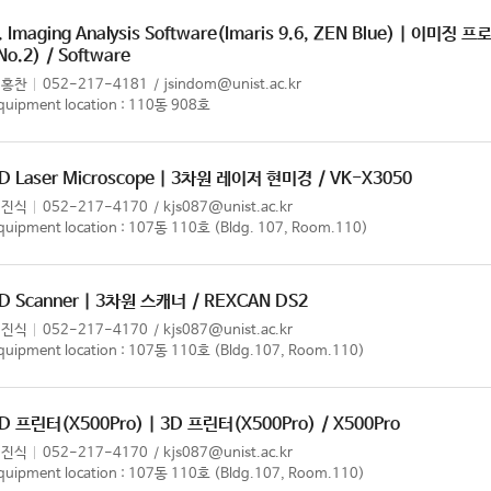
. Imaging Analysis Software(Imaris 9.6, ZEN Blue) | 이
No.2)
/ Software
정홍찬
052-217-4181
jsindom@unist.ac.kr
quipment location : 110동 908호
D Laser Microscope | 3차원 레이저 현미경
/ VK-X3050
김진식
052-217-4170
kjs087@unist.ac.kr
quipment location : 107동 110호 (Bldg. 107, Room.110)
D Scanner | 3차원 스캐너
/ REXCAN DS2
김진식
052-217-4170
kjs087@unist.ac.kr
quipment location : 107동 110호 (Bldg.107, Room.110)
D 프린터(X500Pro) | 3D 프린터(X500Pro)
/ X500Pro
김진식
052-217-4170
kjs087@unist.ac.kr
quipment location : 107동 110호 (Bldg.107, Room.110)