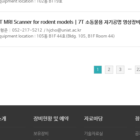
quipment location : 102동 B119호
T MRI Scanner for rodent models | 7T 소동물용 자기공명 영상장
조형준
052-217-5212
hjcho@unist.ac.kr
quipment location : 105동 B1F 44호(Bldg. 105, B1F Room 44)
…
1
2
3
2
소개
장비현황 및 예약
자료마당
참
보유장비
기술자료실
공