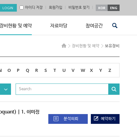
아이디 저장
회원가입
비밀번호 찾기
KOR
ENG
장비현황 및 예약
자료마당
참여공간
장비현황 및 예약
보유장비
N
O
P
Q
R
S
T
U
V
W
X
Y
Z
toquant) | 1. 이미징
분석의뢰
예약하기