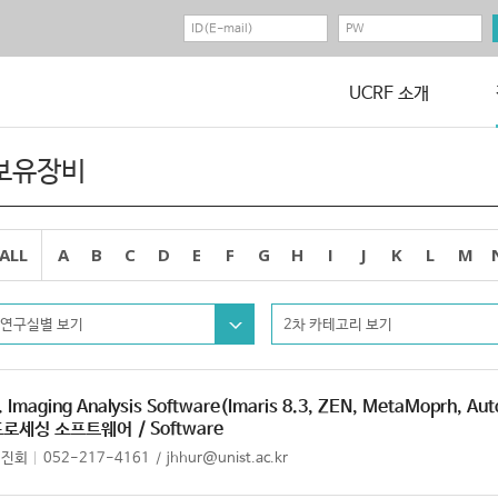
UCRF 소개
보유장비
ALL
A
B
C
D
E
F
G
H
I
J
K
L
M
연구실별 보기
2차 카테고리 보기
. Imaging Analysis Software(Imaris 8.3, ZEN, MetaMoprh, Au
프로세싱 소프트웨어
/ Software
허진회
052-217-4161
jhhur@unist.ac.kr