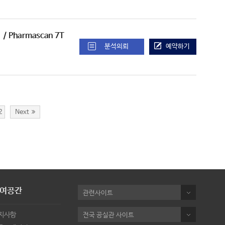
비
/ Pharmascan 7T
분석의뢰
예약하기
2
Next
여공간
관련사이트
지사항
전국 공실관 사이트