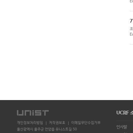
E
7
E
UCRF 
개인정보처리방침
저작권보호
이메일무단수집거부
인사말
울산광역시 울주군 언양읍 유니스트길 50