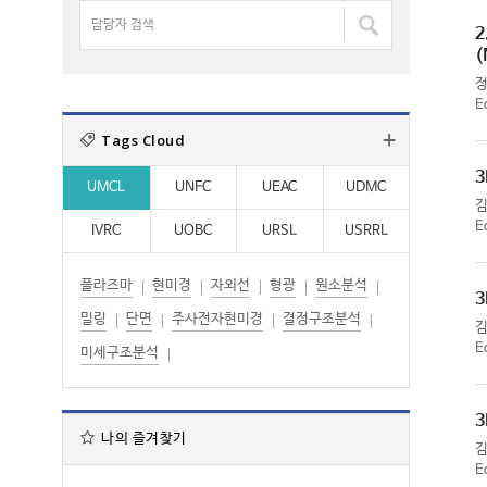
명
담
:
:
검
2
당
색
(
자
:
검
E
색
Tags Cloud
:
3
UMCL
UNFC
UEAC
UDMC
E
IVRC
UOBC
URSL
USRRL
플라즈마
현미경
자외선
형광
원소분석
3
밀링
단면
주사전자현미경
결정구조분석
E
미세구조분석
3
나의 즐겨찾기
E