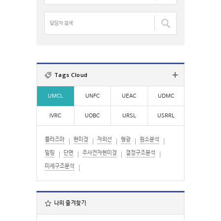
:
명
검
담
색
당
:
자
검
색
:
Tags Cloud
UMCL
UNFC
UEAC
UDMC
IVRC
UOBC
URSL
USRRL
플라즈마
현미경
자외선
형광
원소분석
밀링
단면
주사전자현미경
결정구조분석
미세구조분석
나의 즐겨찾기