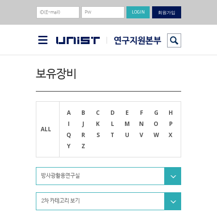
회원가입
보유장비
A
B
C
D
E
F
G
H
I
J
K
L
M
N
O
P
ALL
Q
R
S
T
U
V
W
X
Y
Z
방사광활용연구실
2차 카테고리 보기