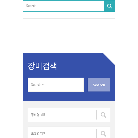
장비검색
S
e
a
r
c
장
h
비
f
명
o
검
모
r
색
델
: