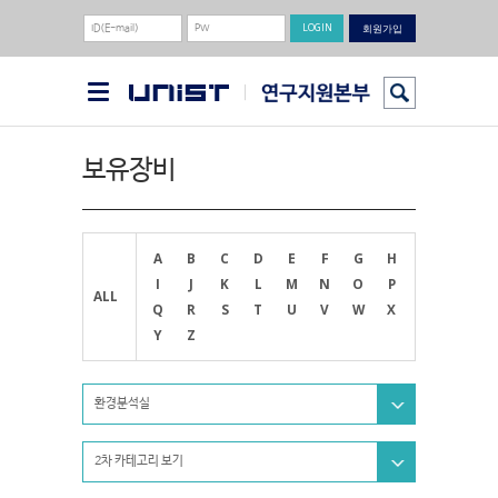
회원가입
보유장비
A
B
C
D
E
F
G
H
I
J
K
L
M
N
O
P
ALL
Q
R
S
T
U
V
W
X
Y
Z
환경분석실
2차 카테고리 보기