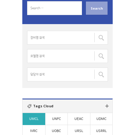
S
e
a
r
c
장
h
비
f
명
o
검
모
r
색
델
:
:
명
검
담
색
당
:
자
검
색
:
Tags Cloud
UMCL
UNFC
UEAC
UDMC
IVRC
UOBC
URSL
USRRL