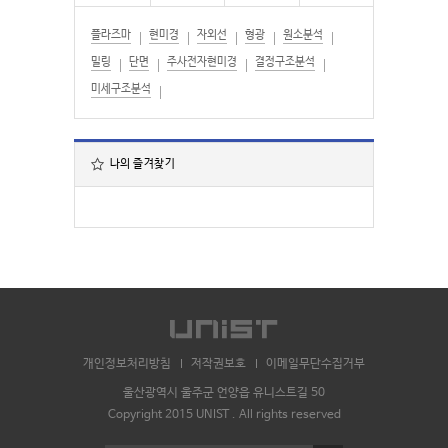
플라즈마
현미경
자외선
형광
원소분석
밀링
단면
주사전자현미경
결정구조분석
미세구조분석
나의 즐겨찾기
개인정보처리방침
저작권보호
이메일무단수집거부
울산광역시 울주군 언양읍 유니스트길 50
Copyright 2015 UNIST . All rights reserved