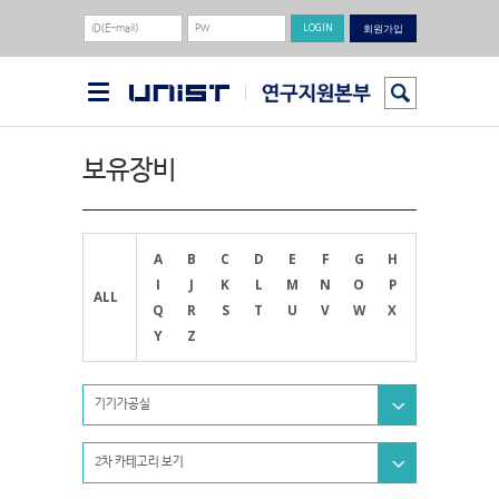
회원가입
보유장비
A
B
C
D
E
F
G
H
I
J
K
L
M
N
O
P
ALL
Q
R
S
T
U
V
W
X
Y
Z
기기가공실
2차 카테고리 보기