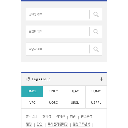
c
장
h
비
f
명
o
검
모
r
색
델
:
:
명
검
담
색
당
:
자
검
색
:
Tags Cloud
UMCL
UNFC
UEAC
UDMC
IVRC
UOBC
URSL
USRRL
플라즈마
현미경
자외선
형광
원소분석
밀링
단면
주사전자현미경
결정구조분석