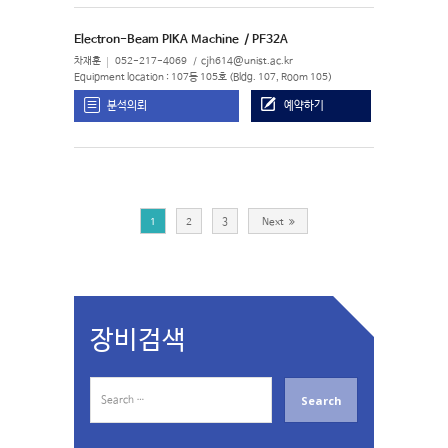
Electron-Beam PIKA Machine
/ PF32A
차재훈
052-217-4069
cjh614@unist.ac.kr
Equipment location : 107동 105호 (Bldg. 107, Room 105)
분석의뢰
예약하기
1
2
3
Next
장비검색
S
e
a
r