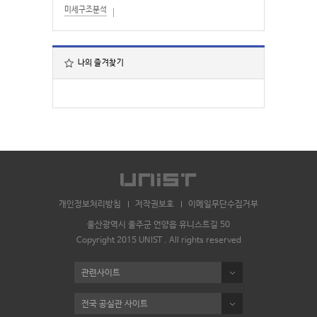
미세구조분석
나의 즐겨찾기
개인정보처리방침
저작권보호
이메일무단수집거부
울산광역시 울주군 언양읍 유니스트길 50
Copyright 2015 UNIST . All rights reserved
관련사이트
전국 공실관 사이트