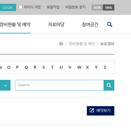
아이디 저장
회원가입
비밀번호 찾기
KOR
ENG
장비현황 및 예약
자료마당
참여공간
장비현황 및 예약
보유장비
N
O
P
Q
R
S
T
U
V
W
X
Y
Z
예약하기