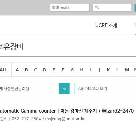
UCRF 소개
보유장비
ALL
A
B
C
D
E
F
G
H
I
J
K
L
M
방사선안전관리실
2차 카테고리 보기
utomatic Gamma counter | 자동 감마선 계수기
/ Wizard2-2470
정민석
052-217-2504
msjeong@unist.ac.kr