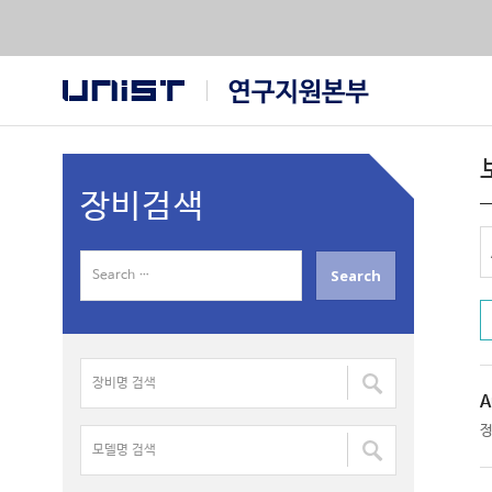
장비검색
S
e
a
r
장
c
비
h
A
명
f
모
검
o
델
색
r