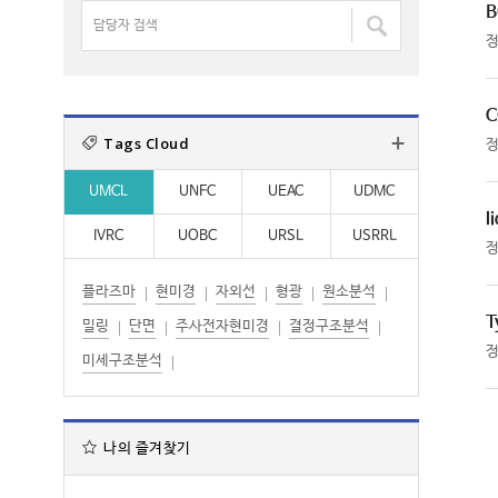
명
B
담
:
:
검
당
색
자
:
검
C
색
Tags Cloud
:
UMCL
UNFC
UEAC
UDMC
l
IVRC
UOBC
URSL
USRRL
플라즈마
현미경
자외선
형광
원소분석
T
밀링
단면
주사전자현미경
결정구조분석
미세구조분석
나의 즐겨찾기