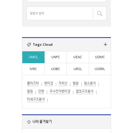
:
명
검
담
색
당
:
자
검
색
:
Tags Cloud
UMCL
UNFC
UEAC
UDMC
IVRC
UOBC
URSL
USRRL
플라즈마
현미경
자외선
형광
원소분석
밀링
단면
주사전자현미경
결정구조분석
미세구조분석
나의 즐겨찾기