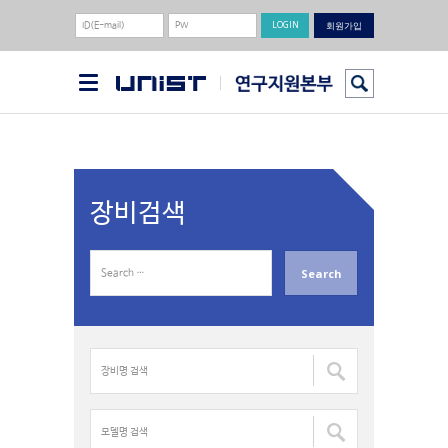
회원가입
장비검색
S
e
a
r
c
장
h
비
f
명
o
검
모
r
색
델
: