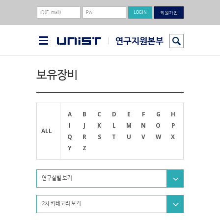
회원가입
보유장비
A
B
C
D
E
F
G
H
I
J
K
L
M
N
O
P
ALL
Q
R
S
T
U
V
W
X
Y
Z
연구실별 보기
2차 카테고리 보기