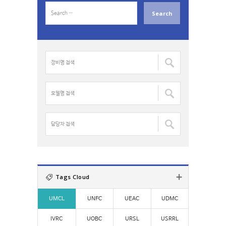
S
e
a
r
c
장
h
비
f
명
o
검
모
r
색
델
:
:
명
검
담
색
당
:
자
검
색
:
Tags Cloud
UMCL
UNFC
UEAC
UDMC
IVRC
UOBC
URSL
USRRL