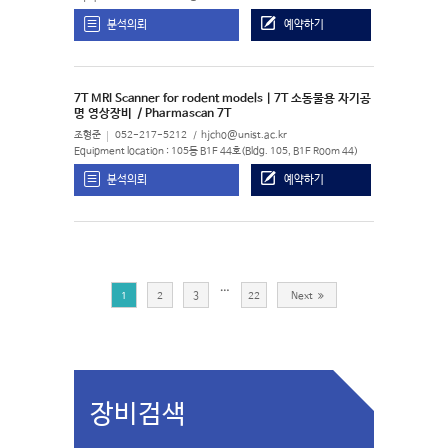
분석의뢰
예약하기
7T MRI Scanner for rodent models | 7T 소동물용 자기공
명 영상장비
/ Pharmascan 7T
조형준
052-217-5212
hjcho@unist.ac.kr
Equipment location : 105동 B1F 44호(Bldg. 105, B1F Room 44)
분석의뢰
예약하기
…
1
2
3
22
Next
장비검색