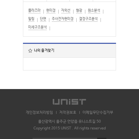
플라즈마
현미경
자외선
형광
원소분석
밀링
단면
주사전자현미경
결정구조분석
미세구조분석
나의 즐겨찾기
개인정보처리방침
저작권보호
이메일무단수집거부
울산광역시 울주군 언양읍 유니스트길 50
Copyright 2015 UNIST . All rights reserved