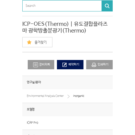
ICP-OES(Thermo) | 유도결합플라즈
마 광학방출분광기(Thermo)
즐겨찾기
장비의뢰
예약하기
인쇄하기
연구실/분야
Environmental Analysis Center
inorganic
모델명
iCAP Pro