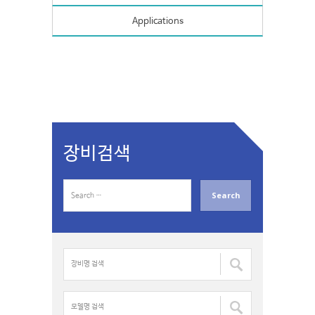
Applications
장비검색
S
e
a
r
c
장
h
비
f
명
o
검
모
r
색
델
: