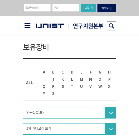
회원가입
보유장비
A
B
C
D
E
F
G
H
I
J
K
L
M
N
O
P
ALL
Q
R
S
T
U
V
W
X
Y
Z
연구실별 보기
2차 카테고리 보기