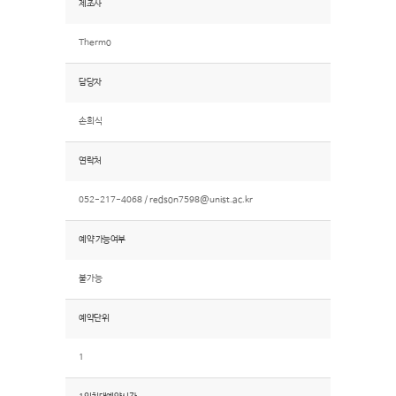
제조사
Thermo
담당자
손희식
연락처
052-217-4068 /
redson7598@unist.ac.kr
예약 가능여부
불가능
예약단위
1