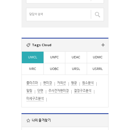
:
명
검
담
색
당
:
자
검
색
:
Tags Cloud
UMCL
UNFC
UEAC
UDMC
IVRC
UOBC
URSL
USRRL
플라즈마
현미경
자외선
형광
원소분석
밀링
단면
주사전자현미경
결정구조분석
미세구조분석
나의 즐겨찾기