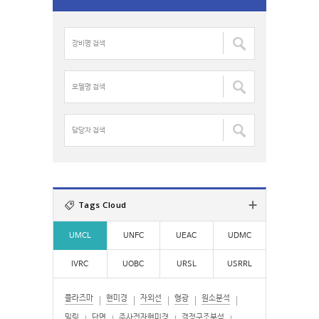
r
c
장
h
비
f
명
o
검
모
r
색
델
:
:
명
검
담
색
당
:
자
검
색
:
Tags Cloud
UMCL
UNFC
UEAC
UDMC
IVRC
UOBC
URSL
USRRL
플라즈마
현미경
자외선
형광
원소분석
밀링
단면
주사전자현미경
결정구조분석