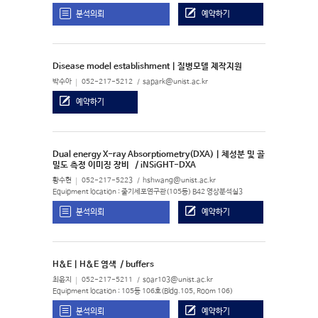
분석의뢰
예약하기
Disease model establishment | 질병모델 제작지원
박수아
052-217-5212
sapark@unist.ac.kr
예약하기
Dual energy X-ray Absorptiometry(DXA) | 체성분 및 골
밀도 측정 이미징 장비
/ iNSiGHT-DXA
황수현
052-217-5223
hshwang@unist.ac.kr
Equipment location : 줄기세포연구관(105동) B42 영상분석실3
분석의뢰
예약하기
H&E | H&E 염색
/ buffers
최윤지
052-217-5211
soar103@unist.ac.kr
Equipment location : 105동 106호(Bldg.105, Room 106)
분석의뢰
예약하기