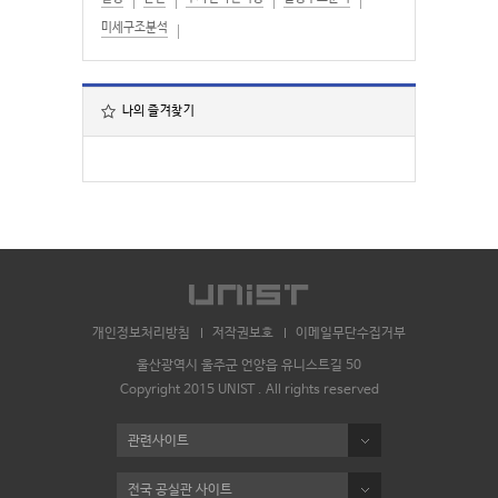
미세구조분석
나의 즐겨찾기
개인정보처리방침
저작권보호
이메일무단수집거부
울산광역시 울주군 언양읍 유니스트길 50
Copyright 2015 UNIST . All rights reserved
관련사이트
전국 공실관 사이트