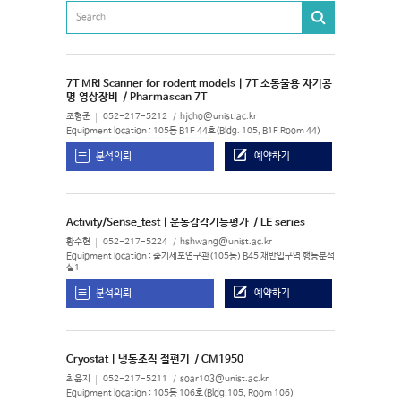
7T MRI Scanner for rodent models | 7T 소동물용 자기공
명 영상장비
/ Pharmascan 7T
조형준
052-217-5212
hjcho@unist.ac.kr
Equipment location : 105동 B1F 44호(Bldg. 105, B1F Room 44)
분석의뢰
예약하기
Activity/Sense_test | 운동감각기능평가
/ LE series
황수현
052-217-5224
hshwang@unist.ac.kr
Equipment location : 줄기세포연구관(105동) B45 재반입구역 행동분석
실1
분석의뢰
예약하기
Cryostat | 냉동조직 절편기
/ CM1950
최윤지
052-217-5211
soar103@unist.ac.kr
Equipment location : 105동 106호(Bldg.105, Room 106)