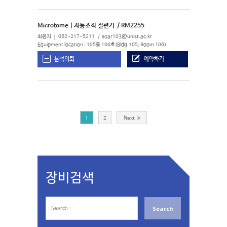
Microtome | 자동조직 절편기
/ RM2255
최윤지
052-217-5211
soar103@unist.ac.kr
Equipment location : 105동 106호(Bldg.105, Room 106)
분석의뢰
예약하기
1
2
Next
장비검색
S
e
a