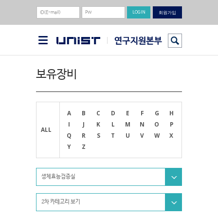
회원가입
보유장비
A
B
C
D
E
F
G
H
I
J
K
L
M
N
O
P
ALL
Q
R
S
T
U
V
W
X
Y
Z
생체효능검증실
2차 카테고리 보기