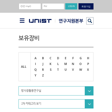
회원가입
보유장비
A
B
C
D
E
F
G
H
I
J
K
L
M
N
O
P
ALL
Q
R
S
T
U
V
W
X
Y
Z
방사광활용연구실
2차 카테고리 보기