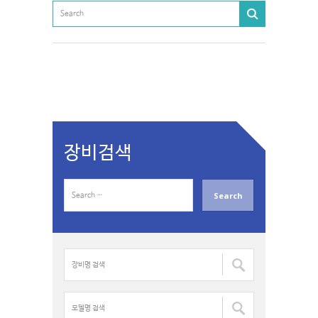
장비검색
S
e
a
r
c
장
h
비
f
명
o
검
모
r
색
델
: