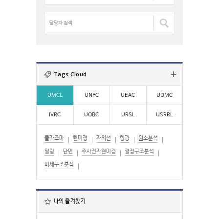
:
명
검
담
색
당
:
자
검
색
:
Tags Cloud
UMCL
UNFC
UEAC
UDMC
IVRC
UOBC
URSL
USRRL
플라즈마
현미경
자외선
형광
원소분석
밀링
단면
주사전자현미경
결정구조분석
미세구조분석
나의 즐겨찾기