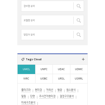
장
h
비
f
명
o
검
모
r
색
델
:
:
명
검
담
색
당
:
자
검
색
:
Tags Cloud
UMCL
UNFC
UEAC
UDMC
IVRC
UOBC
URSL
USRRL
플라즈마
현미경
자외선
형광
원소분석
밀링
단면
주사전자현미경
결정구조분석
미세구조분석