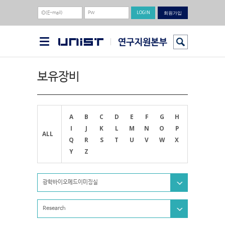
회원가입
보유장비
A
B
C
D
E
F
G
H
I
J
K
L
M
N
O
P
ALL
Q
R
S
T
U
V
W
X
Y
Z
광학바이오메드이미징실
Research