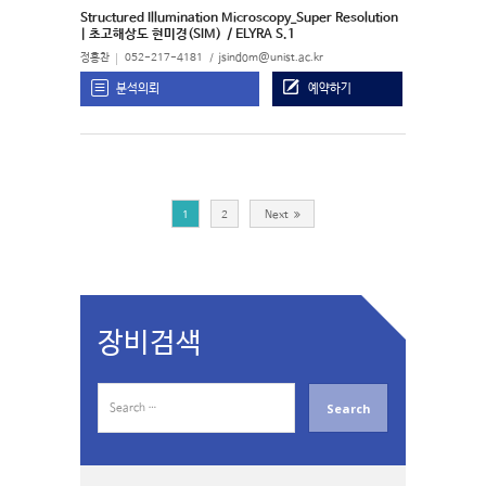
Structured Illumination Microscopy_Super Resolution
| 초고해상도 현미경(SIM)
/ ELYRA S.1
정홍찬
052-217-4181
jsindom@unist.ac.kr
분석의뢰
예약하기
1
2
Next
장비검색
S
e
a
r
c