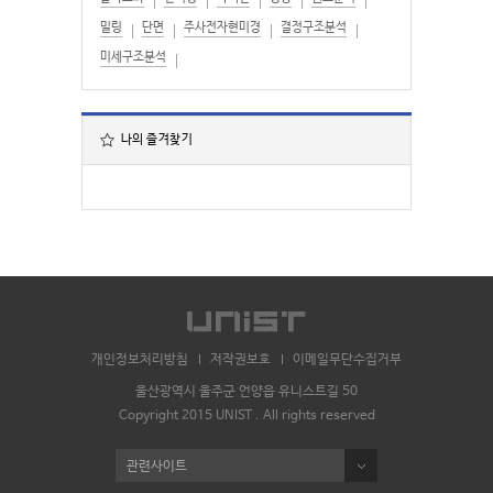
밀링
단면
주사전자현미경
결정구조분석
미세구조분석
나의 즐겨찾기
개인정보처리방침
저작권보호
이메일무단수집거부
울산광역시 울주군 언양읍 유니스트길 50
Copyright 2015 UNIST . All rights reserved
관련사이트