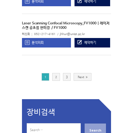
분석의뢰
예약하기
Laser Scanning Confocal Microscopy_FV1000 | 레이저
스캔 공초점 현미경
/ FV1000
허진회
052-217-4161
jhhur@unist.ac.kr
분석의뢰
예약하기
1
2
3
Next
장비검색
S
e