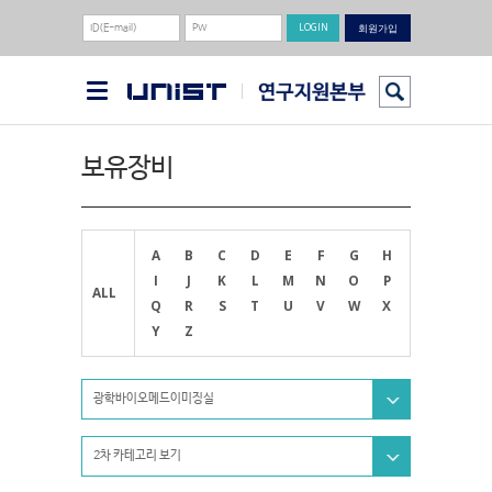
회원가입
보유장비
A
B
C
D
E
F
G
H
I
J
K
L
M
N
O
P
ALL
Q
R
S
T
U
V
W
X
Y
Z
광학바이오메드이미징실
2차 카테고리 보기