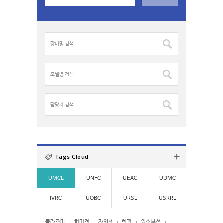
a
r
c
장
h
비
f
명
o
검
모
r
색
델
:
:
명
검
담
색
당
:
자
검
색
:
Tags Cloud
UMCL
UNFC
UEAC
UDMC
IVRC
UOBC
URSL
USRRL
플라즈마
현미경
자외선
형광
원소분석